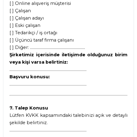
[ ] Online alışveriş müşterisi
[ ] Çalışan
[ ] Çalışan adayı
[ ] Eski çalışan
[ ] Tedarikçi / iş ortağı
[ ] Üçüncü taraf firma çalışanı
[ ] Diğer: ............................................................
Şirketimiz içerisinde iletişimde olduğunuz birim
veya kişi varsa belirtiniz:
....................................................................................
Başvuru konusu:
....................................................................................
7. Talep Konusu
Lütfen KVKK kapsamındaki talebinizi açık ve detaylı
şekilde belirtiniz.
....................................................................................