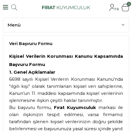
0
TR
Menü
Hakkımızda
Veri Başvuru Formu
İnsan Kaynakları
Kişisel Verilerin Korunması Kanunu Kapsamında
Vizyon ve Misyon
Başvuru Formu
1. Genel Açıklamalar
Bilgi Güvenliği Yönetimi
6698 sayılı Kişisel Verilerin Korunması Kanunu’nda
“ilgili kişi” olarak tanımlanan kişisel veri sahiplerine,
Kalite Politikası
Kanun’un 11. maddesi kapsamında kişisel verilerinin
Veri Başvuru Formu
işlenmesine ilişkin çeşitli haklar tanınmıştır.
Bu başvuru formu,
Fırat Kuyumculuk
markası ile
Elektronik İleti Onayı
olan ilişkinizin tespit edilmesi, varsa firmamız
tarafından işlenen kişisel verilerinizin doğru şekilde
belirlenmesi ve başvurunuza yasal süresi içinde yanıt