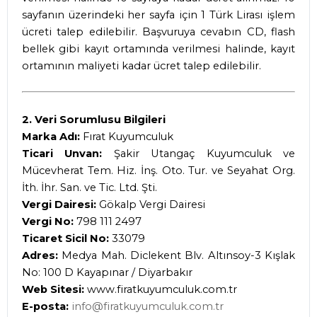
sayfanın üzerindeki her sayfa için 1 Türk Lirası işlem
ücreti talep edilebilir. Başvuruya cevabın CD, flash
bellek gibi kayıt ortamında verilmesi halinde, kayıt
ortamının maliyeti kadar ücret talep edilebilir.
2. Veri Sorumlusu Bilgileri
Marka Adı:
Fırat Kuyumculuk
Ticari Unvan:
Şakir Utangaç Kuyumculuk ve
Mücevherat Tem. Hiz. İnş. Oto. Tur. ve Seyahat Org.
İth. İhr. San. ve Tic. Ltd. Şti.
Vergi Dairesi:
Gökalp Vergi Dairesi
Vergi No:
798 111 2497
Ticaret Sicil No:
33079
Adres:
Medya Mah. Diclekent Blv. Altınsoy-3 Kışlak
No: 100 D Kayapınar / Diyarbakır
Web Sitesi:
www.firatkuyumculuk.com.tr
E-posta:
info@firatkuyumculuk.com.tr