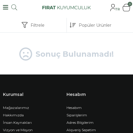
0
TR
Filtrele
Sonuç Bulunamadı!
Kurumsal
Hesabım
Mağazalarımız
Hesabım
Hakkımızda
Siparişlerim
İnsan Kaynakları
Adres Bilgilerim
Vizyon ve Misyon
Alışveriş Sepetim