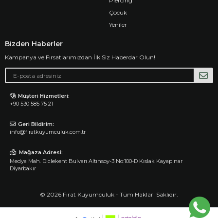
Piercing
Çocuk
Yeniler
Bizden Haberler
Kampanya ve Fırsatlarımızdan İlk Siz Haberdar Olun!
Müşteri Hizmetleri:
+90 530 585 75 21
Geri Bildirim:
info@firatkuyumculuk.com.tr
Mağaza Adresi:
Medya Mah. Diclekent Bulvarı Altınsoy-3 No:100-D Kıslak Kayapınar
Diyarbakır
© 2026 Fırat Kuyumculuk - Tüm Hakları Saklıdır.