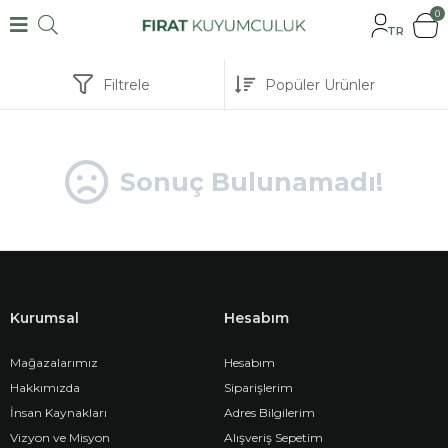
0
TR
Filtrele
Sonuç Bulunamadı!
Kurumsal
Hesabım
Mağazalarımız
Hesabım
Hakkımızda
Siparişlerim
İnsan Kaynakları
Adres Bilgilerim
Vizyon ve Misyon
Alışveriş Sepetim