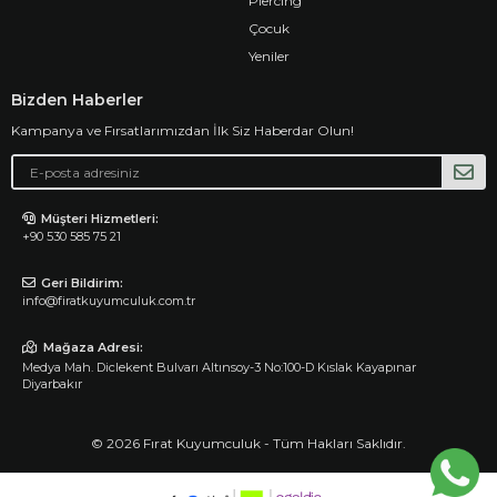
Piercing
Çocuk
Yeniler
Bizden Haberler
Kampanya ve Fırsatlarımızdan İlk Siz Haberdar Olun!
Müşteri Hizmetleri:
+90 530 585 75 21
Geri Bildirim:
info@firatkuyumculuk.com.tr
Mağaza Adresi:
Medya Mah. Diclekent Bulvarı Altınsoy-3 No:100-D Kıslak Kayapınar
Diyarbakır
© 2026 Fırat Kuyumculuk - Tüm Hakları Saklıdır.