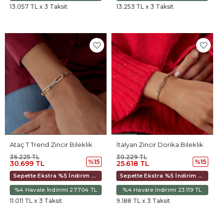
13.057 TL x 3 Taksit
13.253 TL x 3 Taksit
Ataç T Trend Zincir Bileklik
İtalyan Zincir Dorika Bileklik
36.225 TL
30.229 TL
%15
%15
30.699 TL
25.618 TL
Sepette Ekstra %5 İndirim 28.858 TL
Sepette Ekstra %5 İndirim 24.082 TL
%4 Havale İndirimi 27.704 TL
%4 Havale İndirimi 23.119 TL
11.011 TL x 3 Taksit
9.188 TL x 3 Taksit