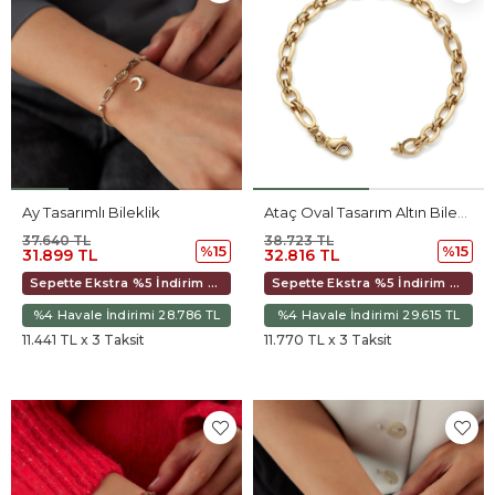
Ay Tasarımlı Bileklik
Ataç Oval Tasarım Altın Bileklik
37.640 TL
38.723 TL
%15
%15
31.899 TL
32.816 TL
Sepette Ekstra %5 İndirim 29.986 TL
Sepette Ekstra %5 İndirim 30.849 TL
%4 Havale İndirimi 28.786 TL
%4 Havale İndirimi 29.615 TL
11.441 TL x 3 Taksit
11.770 TL x 3 Taksit