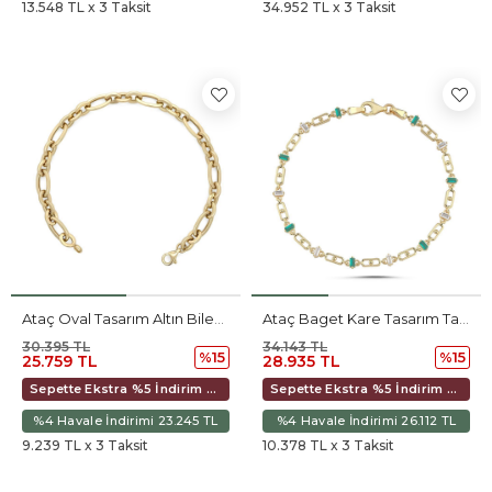
13.548 TL x 3 Taksit
34.952 TL x 3 Taksit
Ataç Oval Tasarım Altın Bileklik
Ataç Baget Kare Tasarım Taşlı Bileklik (18,5*0,4 Cm)
30.395 TL
34.143 TL
%15
%15
25.759 TL
28.935 TL
Sepette Ekstra %5 İndirim 24.214 TL
Sepette Ekstra %5 İndirim 27.200 TL
%4 Havale İndirimi 23.245 TL
%4 Havale İndirimi 26.112 TL
9.239 TL x 3 Taksit
10.378 TL x 3 Taksit