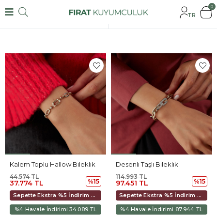
0
TR
Filtrele
Kalem Toplu Hallow Bileklik
Desenli Taşlı Bileklik
44.574 TL
114.993 TL
%15
%15
37.774 TL
97.451 TL
Sepette Ekstra %5 İndirim 35.510 TL
Sepette Ekstra %5 İndirim 91.609 TL
%4 Havale İndirimi 34.089 TL
%4 Havale İndirimi 87.944 TL