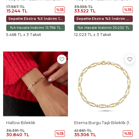
17.987 TL
39.556 TL
%15
%15
15.244 TL
33.522 TL
Sepette Ekstra %5 İndirim 14.329 TL
Sepette Ekstra %5 İndirim 31.512 TL
%4 Havale İndirimi 13.756 TL
%4 Havale İndirimi 30.252 TL
5.468 TL x 3 Taksit
12.023 TL x 3 Taksit
Hallow Bileklik
Eterna Burgu Taşlı Bileklik (18.5*0.4 Cm)
36.391 TL
41.661 TL
%15
%15
30.840 TL
35.306 TL