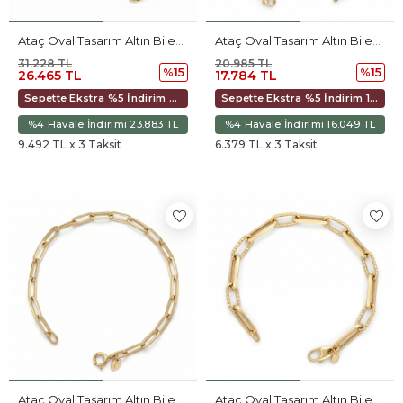
Ataç Oval Tasarım Altın Bileklik
Ataç Oval Tasarım Altın Bileklik
31.228 TL
20.985 TL
%15
%15
26.465 TL
17.784 TL
Sepette Ekstra %5 İndirim 24.878 TL
Sepette Ekstra %5 İndirim 16.718 TL
%4 Havale İndirimi 23.883 TL
%4 Havale İndirimi 16.049 TL
9.492 TL x 3 Taksit
6.379 TL x 3 Taksit
Ataç Oval Tasarım Altın Bileklik
Ataç Oval Tasarım Altın Bileklik