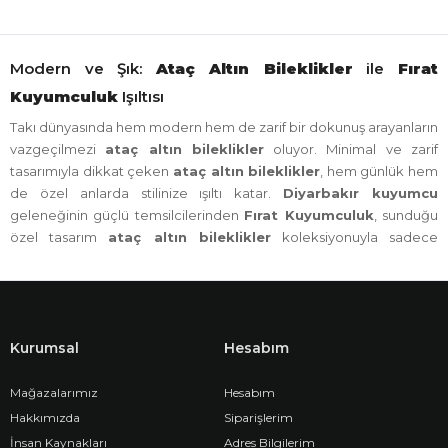
Modern ve Şık:
Ataç Altın Bileklikler
ile
Fırat
Kuyumculuk
Işıltısı
Takı dünyasında hem modern hem de zarif bir dokunuş arayanların
vazgeçilmezi
ataç altın bileklikler
oluyor. Minimal ve zarif
tasarımıyla dikkat çeken
ataç altın bileklikler
, hem günlük hem
de özel anlarda stilinize ışıltı katar.
Diyarbakır kuyumcu
geleneğinin güçlü temsilcilerinden
Fırat Kuyumculuk
, sunduğu
özel tasarım
ataç altın bileklikler
koleksiyonuyla sadece
Diyarbakır’da değil, Türkiye genelinde takı tutkunlarının beğenisini
topluyor.
Fırat Kuyumculuk
: Diyarbakır’ın Güvenilir Kuyumcusu
Fırat Kuyumculuk
, Diyarbakır’ın yüzyıllara dayanan kuyumculuk
Kurumsal
Hesabım
mirasını modern tasarım anlayışıyla buluşturan köklü bir markadır.
Sadece bir
Diyarbakır kuyumcu
değil, aynı zamanda Türkiye
Mağazalarımız
Hesabım
çapında güven ve kaliteyle anılan bir isimdir.
Hakkımızda
Siparişlerim
Her bir
ataç altın bileklik
, Diyarbakır’ın usta zanaatkarlarının titiz
İnsan Kaynakları
Adres Bilgilerim