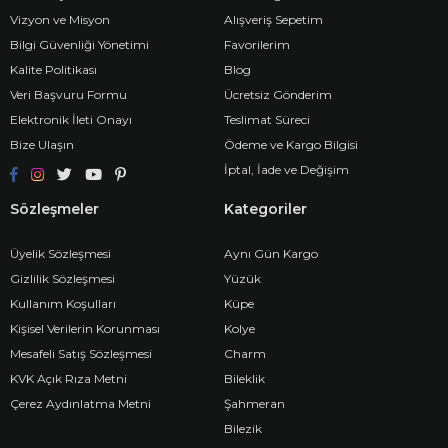
el işçiliğiyle üretilir.
Vizyon ve Misyon
Alışveriş Sepetim
Marka, müşteri memnuniyetini merkeze alarak mağaza ve online
Bilgi Güvenliği Yönetimi
Favorilerim
alışverişte kusursuz hizmet sunar.
Kalite Politikası
Blog
Neden
Ataç Altın Bileklikler
Tercih Edilmeli?
Veri Başvuru Formu
Ücretsiz Gönderim
Ataç altın bileklikler
, sadeliği ve şıklığı bir araya getirerek dikkat
Elektronik İleti Onayı
Teslimat Süreci
çeker.
Bize Ulaşın
Ödeme ve Kargo Bilgisi
Minimal tasarımı sayesinde her kombine kolayca uyum sağlar.
İptal, İade ve Değişim
Günlük kullanım için zarif, özel günler için sofistike bir
tamamlayıcıdır.
Sözleşmeler
Kategoriler
Hem kadınlar hem erkekler için modern bir hediye alternatifi
oluşturur.
Üyelik Sözleşmesi
Aynı Gün Kargo
Fırat Kuyumculuk
, Diyarbakır kuyumculuk geleneğini modern
Gizlilik Sözleşmesi
Yüzük
anlayışla birleştirerek sunduğu
ataç altın bileklikler
Kullanım Koşulları
Küpe
koleksiyonlarıyla her zevke hitap eder.
Kişisel Verilerin Korunması
Kolye
Diyarbakır Kuyumcu
Geleneğinde İnce İşçilik
Mesafeli Satış Sözleşmesi
Charm
Diyarbakır, kuyumculuk sanatında Türkiye’nin önde gelen
KVK Açık Rıza Metni
Bileklik
şehirlerinden biridir.
Fırat Kuyumculuk
, bu değerli mirası
Çerez Aydınlatma Metni
Şahmeran
günümüz tasarım anlayışıyla birleştirerek eşsiz ürünler sunar.
Bilezik
Her bir
ataç altın bileklik
, Diyarbakır’ın kuyumculuk ustalarının