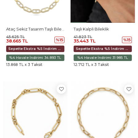
Ataç Sekiz Tasarım Taşlı Bileklik
Taşlı Kalpli Bileklik
45.625 TL
41.823 TL
%15
%15
38.665 TL
35.443 TL
Sepette Ekstra %5 İndirim 36.347 TL
Sepette Ekstra %5 İndirim 33.318 TL
%4 Havale İndirimi 34.893 TL
%4 Havale İndirimi 31.985 TL
13.868 TL x 3 Taksit
12.712 TL x 3 Taksit