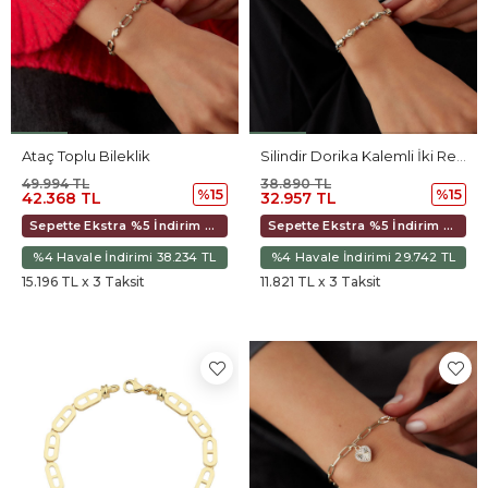
Ataç Toplu Bileklik
Silindir Dorika Kalemli İki Renk Bileklik
49.994 TL
38.890 TL
%15
%15
42.368 TL
32.957 TL
Sepette Ekstra %5 İndirim 39.827 TL
Sepette Ekstra %5 İndirim 30.982 TL
%4 Havale İndirimi 38.234 TL
%4 Havale İndirimi 29.742 TL
15.196 TL x 3 Taksit
11.821 TL x 3 Taksit