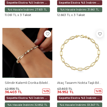
Sepette Ekstra %5 İndirim 28.991 TL
Sepette Ekstra %5 İndirim 33.189 TL
%4 Havale İndirimi 27.831 TL
%4 Havale İndirimi 31.861 TL
11.061 TL x 3 Taksit
12.663 TL x 3 Taksit
Silindir Kalemli Dorika Bileklik
Ataç Tasarım Nokta Taşlı Bileklik
42.956 TL
43.603 TL
%15
%15
36.403 TL
36.952 TL
Sepette Ekstra %5 İndirim 34.221 TL
Sepette Ekstra %5 İndirim 34.736 TL
%4 Havale İndirimi 32.852 TL
%4 Havale İndirimi 33.347 TL