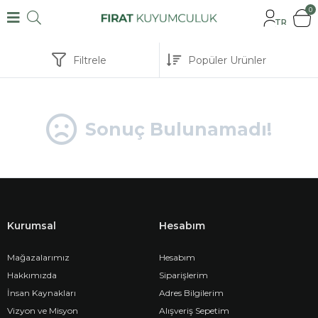
0
TR
Filtrele
Sonuç Bulunamadı!
Kurumsal
Hesabım
Mağazalarımız
Hesabım
Hakkımızda
Siparişlerim
İnsan Kaynakları
Adres Bilgilerim
Vizyon ve Misyon
Alışveriş Sepetim