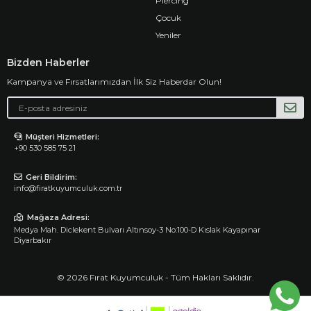
Piercing
Çocuk
Yeniler
Bizden Haberler
Kampanya ve Fırsatlarımızdan İlk Siz Haberdar Olun!
Müşteri Hizmetleri:
+90 530 585 75 21
Geri Bildirim:
info@firatkuyumculuk.com.tr
Mağaza Adresi:
Medya Mah. Diclekent Bulvarı Altınsoy-3 No:100-D Kıslak Kayapınar
Diyarbakır
© 2026 Fırat Kuyumculuk - Tüm Hakları Saklıdır.