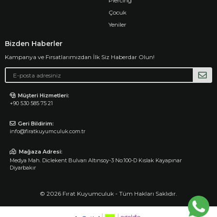
Piercing
Çocuk
Yeniler
Bizden Haberler
Kampanya ve Fırsatlarımızdan İlk Siz Haberdar Olun!
Müşteri Hizmetleri:
+90 530 585 75 21
Geri Bildirim:
info@firatkuyumculuk.com.tr
Mağaza Adresi:
Medya Mah. Diclekent Bulvarı Altınsoy-3 No:100-D Kıslak Kayapınar
Diyarbakır
© 2026 Fırat Kuyumculuk - Tüm Hakları Saklıdır.