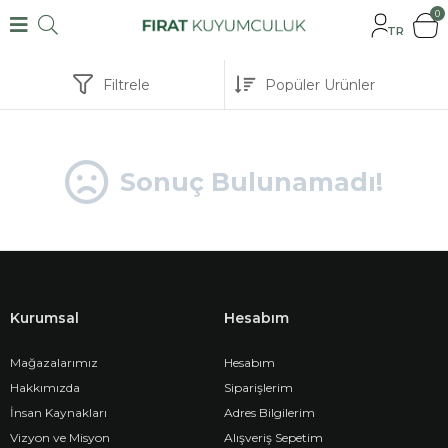
0
TR
Filtrele
Sonuç Bulunamadı!
Kurumsal
Hesabım
Mağazalarımız
Hesabım
Hakkımızda
Siparişlerim
İnsan Kaynakları
Adres Bilgilerim
Vizyon ve Misyon
Alışveriş Sepetim