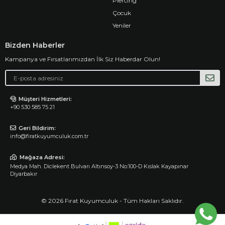
Piercing
Çocuk
Yeniler
Bizden Haberler
Kampanya ve Fırsatlarımızdan İlk Siz Haberdar Olun!
Müşteri Hizmetleri:
+90 530 585 75 21
Geri Bildirim:
info@firatkuyumculuk.com.tr
Mağaza Adresi:
Medya Mah. Diclekent Bulvarı Altınsoy-3 No:100-D Kıslak Kayapınar
Diyarbakır
© 2026 Fırat Kuyumculuk - Tüm Hakları Saklıdır.