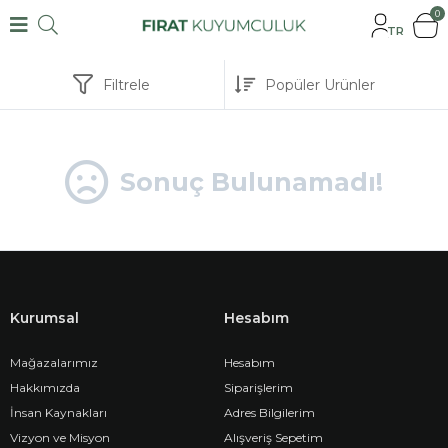
0
TR
Filtrele
Sonuç Bulunamadı!
Kurumsal
Hesabım
Mağazalarımız
Hesabım
Hakkımızda
Siparişlerim
İnsan Kaynakları
Adres Bilgilerim
Vizyon ve Misyon
Alışveriş Sepetim