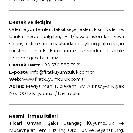
Destek ve İletişim
Ödeme yöntemleri, taksit seçenekleri, kısmi ödeme,
banka hesap bilgileri, EFT/havale işlemleri veya
sipariş teslim süreci hakkında detaylı bilgi almak için
müşteri destek kanallarımız üzerinden bizimle
iletişime geçebilirsiniz.
Destek Hattı:
+90 530 585 75 21
E-posta:
info@firatkuyumculuk.com.tr
Web:
www.firatkuyumculuk.com.tr
Adres:
Medya Mah. Diclekent Blv. Altınsoy-3 Kışlak
No: 100 D Kayapınar / Diyarbakır
Resmi Firma Bilgileri
Ticari Unvan:
Şakir Utangaç Kuyumculuk ve
Mücevherat Tem. Hiz. İnş. Oto. Tur. ve Seyahat Org.