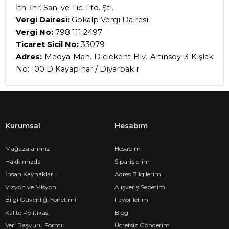
İth. İhr. San. ve Tic. Ltd. Şti.
Vergi Dairesi:
Gökalp Vergi Dairesi
Vergi No:
798 111 2497
Ticaret Sicil No:
33079
Adres:
Medya Mah. Diclekent Blv. Altınsoy-3 Kışlak
No: 100 D Kayapınar / Diyarbakır
Kurumsal
Hesabım
Mağazalarımız
Hesabım
Hakkımızda
Siparişlerim
İnsan Kaynakları
Adres Bilgilerim
Vizyon ve Misyon
Alışveriş Sepetim
Bilgi Güvenliği Yönetimi
Favorilerim
Kalite Politikası
Blog
Veri Başvuru Formu
Ücretsiz Gönderim