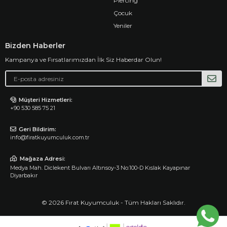
Piercing
Çocuk
Yeniler
Bizden Haberler
Kampanya ve Fırsatlarımızdan İlk Siz Haberdar Olun!
Müşteri Hizmetleri:
+90 530 585 75 21
Geri Bildirim:
info@firatkuyumculuk.com.tr
Mağaza Adresi:
Medya Mah. Diclekent Bulvarı Altınsoy-3 No:100-D Kıslak Kayapınar
Diyarbakır
© 2026 Fırat Kuyumculuk - Tüm Hakları Saklıdır.