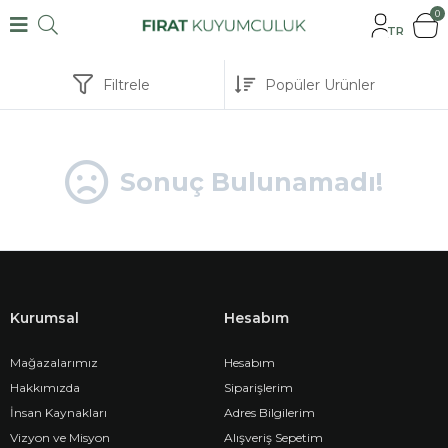
0
TR
Filtrele
Sonuç Bulunamadı!
Kurumsal
Hesabım
Mağazalarımız
Hesabım
Hakkımızda
Siparişlerim
İnsan Kaynakları
Adres Bilgilerim
Vizyon ve Misyon
Alışveriş Sepetim