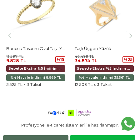
Boncuk Tasarım Oval Taşlı Yüzük
Taşlı Üçgen Yüzük
Baget
97 TL
46.499 TL
12.93
%15
%25
28 TL
34.874 TL
10.9
Sepette Ekstra %5 İndirim 9.239 TL
Sepette Ekstra %5 İndirim 37.043 TL
 Havale İndirimi 8.869 TL
%4 Havale İndirimi 35.561 TL
%4 H
5 TL x 3 Taksit
12.508 TL x 3 Taksit
3.932 
Profesyonel e-ticaret sistemleri ile hazırlanmıştır.