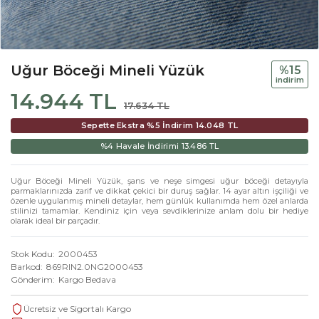
Uğur Böceği Mineli Yüzük
%15
i̇ndi̇ri̇m
14.944 TL
17.634 TL
Sepette Ekstra %5 İndirim
14.048 TL
%4 Havale İndirimi
13.486 TL
Uğur Böceği Mineli Yüzük, şans ve neşe simgesi uğur böceği detayıyla
parmaklarınızda zarif ve dikkat çekici bir duruş sağlar. 14 ayar altın işçiliği ve
özenle uygulanmış mineli detaylar, hem günlük kullanımda hem özel anlarda
stilinizi tamamlar. Kendiniz için veya sevdiklerinize anlam dolu bir hediye
olarak ideal bir parçadır.
Stok Kodu
2000453
Barkod
869RIN2.0NG2000453
Gönderim
Kargo Bedava
Ücretsiz ve Sigortalı Kargo