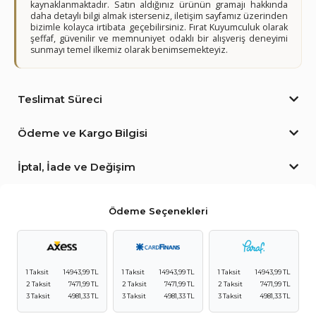
kaynaklanmaktadır. Satın aldığınız ürünün gramajı hakkında
daha detaylı bilgi almak isterseniz, iletişim sayfamız üzerinden
bizimle kolayca irtibata geçebilirsiniz. Fırat Kuyumculuk olarak
şeffaf, güvenilir ve memnuniyet odaklı bir alışveriş deneyimi
sunmayı temel ilkemiz olarak benimsemekteyiz.
Teslimat Süreci
Ödeme ve Kargo Bilgisi
İptal, İade ve Değişim
Ödeme Seçenekleri
1 Taksit
14943,99 TL
1 Taksit
14943,99 TL
1 Taksit
14943,99 TL
2 Taksit
7471,99 TL
2 Taksit
7471,99 TL
2 Taksit
7471,99 TL
3 Taksit
4981,33 TL
3 Taksit
4981,33 TL
3 Taksit
4981,33 TL