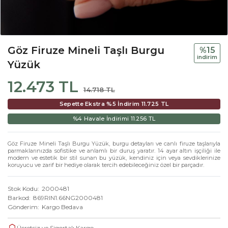
Göz Firuze Mineli Taşlı Burgu
%15
i̇ndi̇ri̇m
Yüzük
12.473 TL
14.718 TL
Sepette Ekstra %5 İndirim
11.725 TL
%4 Havale İndirimi
11.256 TL
Göz Firuze Mineli Taşlı Burgu Yüzük, burgu detayları ve canlı firuze taşlarıyla
parmaklarınızda sofistike ve anlamlı bir duruş yaratır. 14 ayar altın işçiliği ile
modern ve estetik bir stil sunan bu yüzük, kendiniz için veya sevdiklerinize
koruyucu ve zarif bir hediye olarak tercih edebileceğiniz özel bir parçadır.
Stok Kodu
2000481
Barkod
869RIN1.66NG2000481
Gönderim
Kargo Bedava
Ücretsiz ve Sigortalı Kargo