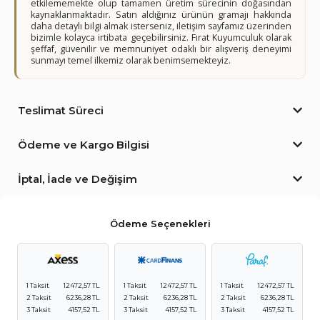
etkilememekte olup tamamen üretim sürecinin doğasından
kaynaklanmaktadır. Satın aldığınız ürünün gramajı hakkında
daha detaylı bilgi almak isterseniz, iletişim sayfamız üzerinden
bizimle kolayca irtibata geçebilirsiniz. Fırat Kuyumculuk olarak
şeffaf, güvenilir ve memnuniyet odaklı bir alışveriş deneyimi
sunmayı temel ilkemiz olarak benimsemekteyiz.
Teslimat Süreci
Ödeme ve Kargo Bilgisi
İptal, İade ve Değişim
Ödeme Seçenekleri
1 Taksit
12472,57 TL
1 Taksit
12472,57 TL
1 Taksit
12472,57 TL
2 Taksit
6236,28 TL
2 Taksit
6236,28 TL
2 Taksit
6236,28 TL
3 Taksit
4157,52 TL
3 Taksit
4157,52 TL
3 Taksit
4157,52 TL