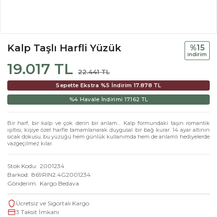
Kalp Taşlı Harfli Yüzük
%15
i̇ndi̇ri̇m
19.017 TL
22.441 TL
Sepette Ekstra %5 İndirim
17.878 TL
%4 Havale İndirimi
17.162 TL
Bir harf, bir kalp ve çok derin bir anlam… Kalp formundaki taşın romantik
ışıltısı, kişiye özel harfle tamamlanarak duygusal bir bağ kurar. 14 ayar altının
sıcak dokusu, bu yüzüğü hem günlük kullanımda hem de anlamlı hediyelerde
vazgeçilmez kılar.
Stok Kodu
2001234
Barkod
869RIN2.4G2001234
Gönderim
Kargo Bedava
Ücretsiz ve Sigortalı Kargo
3 Taksit İmkanı