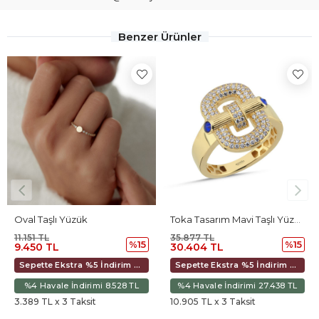
Benzer Ürünler
Toka Tasarım Mavi Taşlı Yüzük
Frekans Yüzük
35.877 TL
21.677 TL
%15
%15
30.404 TL
18.370 TL
Sepette Ekstra %5 İndirim 8.883 TL
Sepette Ekstra %5 İndirim 28.581 TL
 8.528 TL
%4 Havale İndirimi 27.438 TL
%4 Havale İndirimi 16
10.905 TL x 3 Taksit
6.589 TL x 3 Taksit