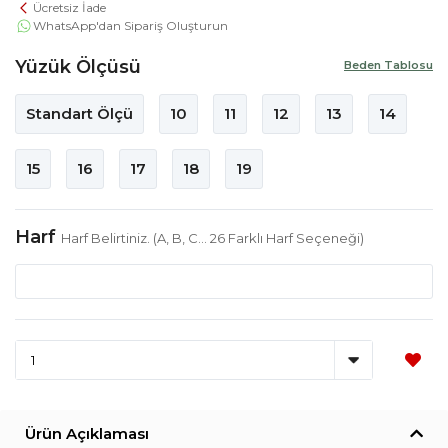
Ücretsiz İade
WhatsApp'dan Sipariş Oluşturun
Yüzük Ölçüsü
Beden Tablosu
Standart Ölçü
10
11
12
13
14
15
16
17
18
19
Harf
Harf Belirtiniz. (A, B, C... 26 Farklı Harf Seçeneği)
Ürün Açıklaması