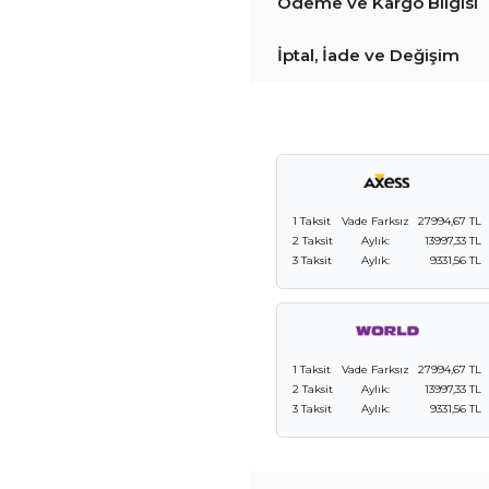
Ödeme ve Kargo Bilgisi
İptal, İade ve Değişim
1 Taksit
Vade Farksız
27994,67 TL
2 Taksit
Aylık:
13997,33 TL
3 Taksit
Aylık:
9331,56 TL
1 Taksit
Vade Farksız
27994,67 TL
2 Taksit
Aylık:
13997,33 TL
3 Taksit
Aylık:
9331,56 TL