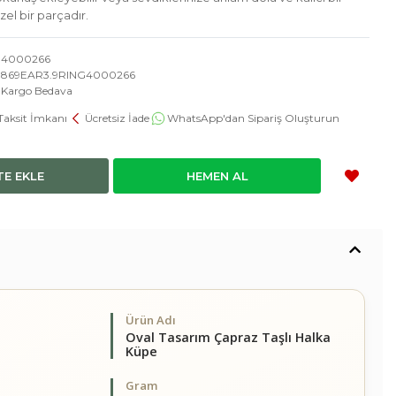
el bir parçadır.
4000266
869EAR3.9RING4000266
Kargo Bedava
Taksit İmkanı
Ücretsiz İade
WhatsApp'dan Sipariş Oluşturun
TE EKLE
HEMEN AL
Ürün Adı
Oval Tasarım Çapraz Taşlı Halka
Küpe
Gram