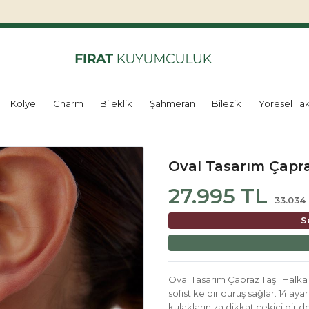
Kolye
Charm
Bileklik
Şahmeran
Bilezik
Yöresel Tak
Oval Tasarım Çapra
27.995 TL
33.034
S
Oval Tasarım Çapraz Taşlı Halka 
sofistike bir duruş sağlar. 14 ayar
kulaklarınıza dikkat çekici bir d