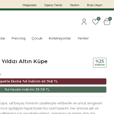
Mağazalar
Sipariş Takibi
Yardım
Bize Ulaşın
0
0
ılar
Piercing
Çocuk
Koleksiyonlar
Yeniler
Yıldızı Altın Küpe
%25
i̇ndi̇ri̇m
L
epette Ekstra %5 İndirim
40.748 TL
%4 Havale İndirimi
39.118 TL
 Küpe, saf beyaz minenin zarafetiyle rehberlik ve umut simgesini
n ince işçiliğiyle hayat bulan bu özel tasarım, her anınıza ışık ve
dikleriniz için seçebileceğiniz, zamansız ve anlam dolu bir