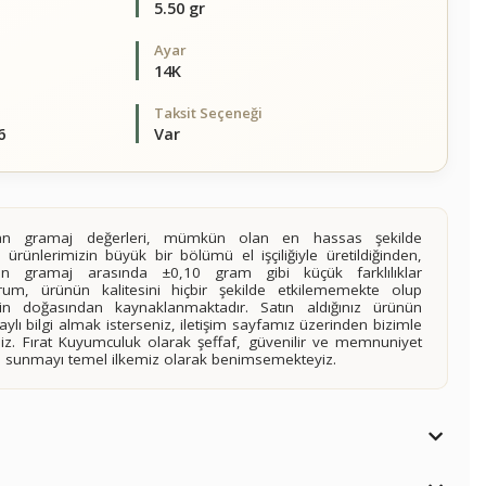
5.50 gr
Ayar
14K
Taksit Seçeneği
6
Var
alan gramaj değerleri, mümkün olan en hassas şekilde
 ürünlerimizin büyük bir bölümü el işçiliğiyle üretildiğinden,
ilen gramaj arasında ±0,10 gram gibi küçük farklılıklar
rum, ürünün kalitesini hiçbir şekilde etkilememekte olup
n doğasından kaynaklanmaktadır. Satın aldığınız ürünün
lı bilgi almak isterseniz, iletişim sayfamız üzerinden bizimle
siniz. Fırat Kuyumculuk olarak şeffaf, güvenilir ve memnuniyet
imi sunmayı temel ilkemiz olarak benimsemekteyiz.