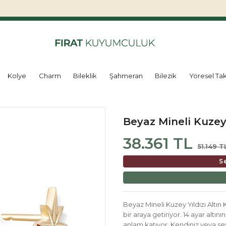
Kolye
Charm
Bileklik
Şahmeran
Bilezik
Yöresel Tak
Beyaz Mineli Kuzey 
38.361 TL
51.149 T
S
Beyaz Mineli Kuzey Yıldızı Altın
bir araya getiriyor. 14 ayar altını
anlam katıyor. Kendiniz veya sev