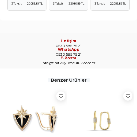
3 Taksit
22086,89 TL
3 Taksit
22086,89 TL
3 Taksit
22086,89 TL
İletişim
0530 585 75 21
WhatsApp
0530 585 75 21
E-Posta
info@firatkuyumculuk.com.tr
Benzer Ürünler