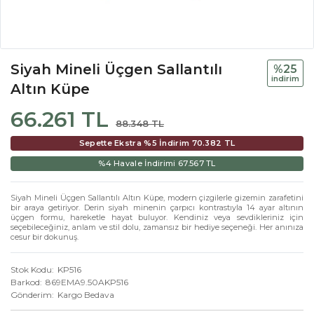
Siyah Mineli Üçgen Sallantılı
%25
i̇ndi̇ri̇m
Altın Küpe
66.261 TL
88.348 TL
Sepette Ekstra %5 İndirim
70.382 TL
%4 Havale İndirimi
67.567 TL
Siyah Mineli Üçgen Sallantılı Altın Küpe, modern çizgilerle gizemin zarafetini
bir araya getiriyor. Derin siyah minenin çarpıcı kontrastıyla 14 ayar altının
üçgen formu, hareketle hayat buluyor. Kendiniz veya sevdikleriniz için
seçebileceğiniz, anlam ve stil dolu, zamansız bir hediye seçeneği. Her anınıza
cesur bir dokunuş.
Stok Kodu
KP516
Barkod
869EMA9.50AKP516
Gönderim
Kargo Bedava