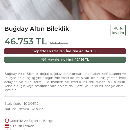
Buğday Altın Bileklik
%15
i̇ndi̇ri̇m
46.753 TL
55.168 TL
Sepette Ekstra %5 İndirim
43.949 TL
%4 Havale İndirimi
42.191 TL
Buğday Altın Bileklik, doğal buğday dokusundan ilham alan zarif tasarımı ve
14 ayar altın işçiliğiyle bileğinizde sofistike ve sıcak bir duruş yaratır. İnce
detayları ve akıcı formu ile modern ve estetik bir stil sunan bu bileklik,
kendiniz için veya sevdiklerinize anlam dolu, özel ve kalıcı bir hediye olarak
idealdir.
Stok Kodu
1000572
Barkod
869BC1000572
Ücretsiz ve Sigortalı Kargo
3 Taksit İmkanı