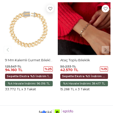
li Gurmet Bileklik
Ataç Toplu Bileklik
Altıgen Daire Taşlı Ajda Tasarım Bileklik
50.233 TL
53.484 TL
5
%15
%15
42.570 TL
45.326 TL
Sepette Ekstra %5 İndirim 40.018 TL
Sepette Ekstra %5 İndirim 42.608 TL
%4 Havale İndirimi 38.417 TL
%4 Havale İndirimi 40.903 TL
15.268 TL x 3 Taksit
16.257 TL x 3 Taksit