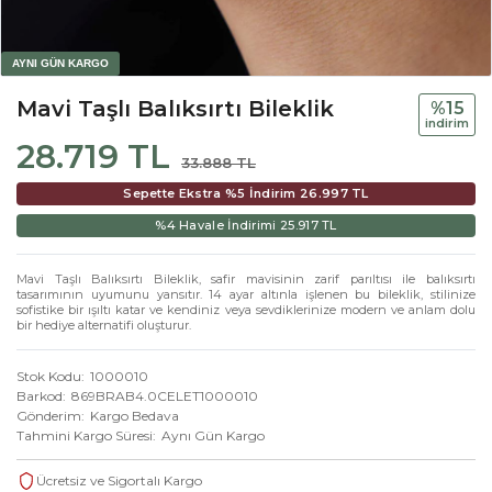
Mavi Taşlı Balıksırtı Bileklik
%15
i̇ndi̇ri̇m
28.719 TL
33.888 TL
Sepette Ekstra %5 İndirim
26.997 TL
%4 Havale İndirimi
25.917 TL
Mavi Taşlı Balıksırtı Bileklik, safir mavisinin zarif parıltısı ile balıksırtı
tasarımının uyumunu yansıtır. 14 ayar altınla işlenen bu bileklik, stilinize
sofistike bir ışıltı katar ve kendiniz veya sevdiklerinize modern ve anlam dolu
bir hediye alternatifi oluşturur.
Stok Kodu
1000010
Barkod
869BRAB4.0CELET1000010
Gönderim
Kargo Bedava
Tahmini Kargo Süresi
Aynı Gün Kargo
Ücretsiz ve Sigortalı Kargo