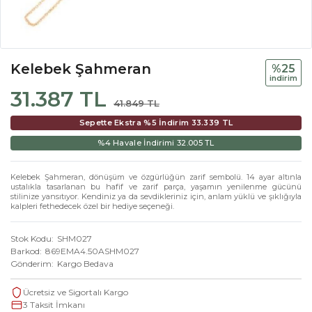
Kelebek Şahmeran
%25
i̇ndi̇ri̇m
31.387 TL
41.849 TL
Sepette Ekstra %5 İndirim
33.339 TL
%4 Havale İndirimi
32.005 TL
Kelebek Şahmeran, dönüşüm ve özgürlüğün zarif sembolü. 14 ayar altınla
ustalıkla tasarlanan bu hafif ve zarif parça, yaşamın yenilenme gücünü
stilinize yansıtıyor. Kendiniz ya da sevdikleriniz için, anlam yüklü ve şıklığıyla
kalpleri fethedecek özel bir hediye seçeneği.
Stok Kodu
SHM027
Barkod
869EMA4.50ASHM027
Gönderim
Kargo Bedava
Ücretsiz ve Sigortalı Kargo
3 Taksit İmkanı