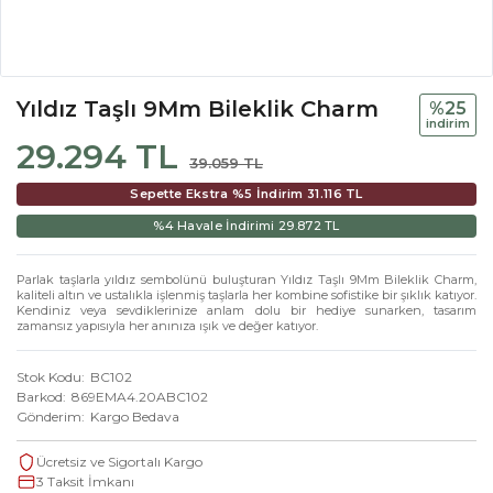
Yıldız Taşlı 9Mm Bileklik Charm
%25
i̇ndi̇ri̇m
29.294 TL
39.059 TL
Sepette Ekstra %5 İndirim
31.116 TL
%4 Havale İndirimi
29.872 TL
Parlak taşlarla yıldız sembolünü buluşturan Yıldız Taşlı 9Mm Bileklik Charm,
kaliteli altın ve ustalıkla işlenmiş taşlarla her kombine sofistike bir şıklık katıyor.
Kendiniz veya sevdiklerinize anlam dolu bir hediye sunarken, tasarım
zamansız yapısıyla her anınıza ışık ve değer katıyor.
Stok Kodu
BC102
Barkod
869EMA4.20ABC102
Gönderim
Kargo Bedava
Ücretsiz ve Sigortalı Kargo
3 Taksit İmkanı