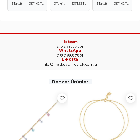
3 Taksit
33711,62 TL
3 Taksit
33711,62 TL
3 Taksit
33711,62 TL
İletişim
0530 585 75 21
WhatsApp
0530 585 75 21
E-Posta
info@firatkuyumculuk.com.tr
Benzer Ürünler