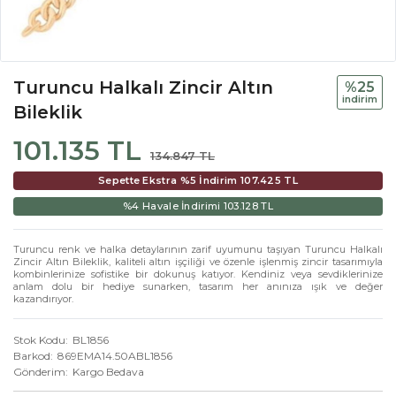
Turuncu Halkalı Zincir Altın
%25
i̇ndi̇ri̇m
Bileklik
101.135 TL
134.847 TL
Sepette Ekstra %5 İndirim
107.425 TL
%4 Havale İndirimi
103.128 TL
Turuncu renk ve halka detaylarının zarif uyumunu taşıyan Turuncu Halkalı
Zincir Altın Bileklik, kaliteli altın işçiliği ve özenle işlenmiş zincir tasarımıyla
kombinlerinize sofistike bir dokunuş katıyor. Kendiniz veya sevdiklerinize
anlam dolu bir hediye sunarken, tasarım her anınıza ışık ve değer
kazandırıyor.
Stok Kodu
BL1856
Barkod
869EMA14.50ABL1856
Gönderim
Kargo Bedava