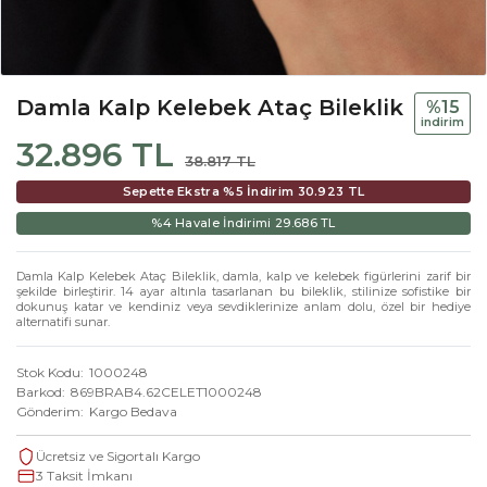
Damla Kalp Kelebek Ataç Bileklik
%15
i̇ndi̇ri̇m
32.896 TL
38.817 TL
Sepette Ekstra %5 İndirim
30.923 TL
%4 Havale İndirimi
29.686 TL
Damla Kalp Kelebek Ataç Bileklik, damla, kalp ve kelebek figürlerini zarif bir
şekilde birleştirir. 14 ayar altınla tasarlanan bu bileklik, stilinize sofistike bir
dokunuş katar ve kendiniz veya sevdiklerinize anlam dolu, özel bir hediye
alternatifi sunar.
Stok Kodu
1000248
Barkod
869BRAB4.62CELET1000248
Gönderim
Kargo Bedava
Ücretsiz ve Sigortalı Kargo
3 Taksit İmkanı