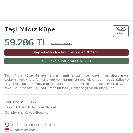
Taşlı Yıldız Küpe
%25
i̇ndi̇ri̇m
59.286 TL
79.048 TL
Sepette Ekstra %5 İndirim
62.973 TL
%4 Havale İndirimi
60.454 TL
Taşlı Yıldız Küpe, 14 ayar altının zarif ışıltısını parıldayan taş detaylarıyla
taçlandırıyor. Yıldız formu, umut ve ilhamın simgesi olarak stilinize sofistike ve
büyüleyici bir dokunuş katıyor. Kendiniz için anlam dolu bir aksesuar ya da
sevdiklerinize özel ve unutulmaz bir hediye seçeneği olarak öne çıkar.
Stok Kodu
KP684
Barkod
869EMA8.50AKP684
Gönderim
Kargo Bedava
Ücretsiz ve Sigortalı Kargo
3 Taksit İmkanı