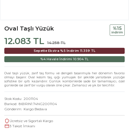
Oval Taşlı Yüzük
%15
i̇ndi̇ri̇m
12.083 TL
14.258 TL
Sepette Ekstra %5 İndirim
11.359 TL
%4 Havale İndirimi
10.904 TL
Oval taşlı yüzük, zarif taş formu ve dengeli tasarımıyla her dönemin favorisi
olmayı başarır. Oval kesim taş, ışığı yumuşak bir şekilde yansıtarak yüzüğe
sofistike bir ışıltı kazandırır. Günlük kombinlerde sade bir tamamlayıcı, özel
günlerde ise zarif bir vurgu olarak öne çıkar. Zamansız ve şık bir tercihtir.
Stok Kodu
2001104
Barkod
869RIN1.74NG2001104
Gönderim
Kargo Bedava
Ücretsiz ve Sigortalı Kargo
3 Taksit İmkanı