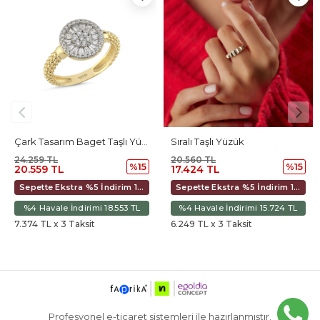
Çark Tasarım Baget Taşlı Yüzük
Sıralı Taşlı Yüzük
20.560 TL
55.799 TL
%15
%15
17.424 TL
41.849 TL
Sepette Ekstra %5 İndirim 19.326 TL
Sepette Ekstra %5 İndirim 16.379 TL
imi 18.553 TL
%4 Havale İndirimi 15.724 TL
%4 Havale İndirim
it
6.249 TL x 3 Taksit
15.010 TL x 3 Taksit
Profesyonel e-ticaret sistemleri ile hazırlanmıştır.