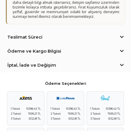
daha detaylı bilgi almak isterseniz, iletişim sayfamız üzerinden
bizimle kolayca irtibata geçebilirsiniz. Fırat Kuyumculuk olarak
şeffaf, güvenilir ve memnuniyet odaklı bir alışveriş deneyimi
sunmayı temel ilkemiz olarak benimsemekteyiz.
Teslimat Süreci
Ödeme ve Kargo Bilgisi
İptal, İade ve Değişim
Ödeme Seçenekleri
1 Taksit
15398,42 TL
1 Taksit
15398,42 TL
1 Taksit
15398,42 TL
2 Taksit
7699,21 TL
2 Taksit
7699,21 TL
2 Taksit
7699,21 TL
3 Taksit
5132,81 TL
3 Taksit
5132,81 TL
3 Taksit
5132,81 TL