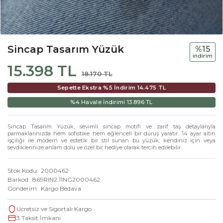
Sincap Tasarım Yüzük
%15
i̇ndi̇ri̇m
15.398 TL
18.170 TL
Sepette Ekstra %5 İndirim
14.475 TL
%4 Havale İndirimi
13.896 TL
Sincap Tasarım Yüzük, sevimli sincap motifi ve zarif taş detaylarıyla
parmaklarınızda hem sofistike hem eğlenceli bir duruş yaratır. 14 ayar altın
işçiliği ile modern ve estetik bir stil sunan bu yüzük, kendiniz için veya
sevdiklerinize anlam dolu ve özel bir hediye olarak tercih edilebilir.
Stok Kodu
2000462
Barkod
869RIN2.11NG2000462
Gönderim
Kargo Bedava
Ücretsiz ve Sigortalı Kargo
3 Taksit İmkanı