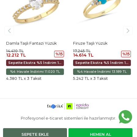
Damla Taşlı Fantazi Yüzük
Firuze Taşlı Yüzük
14.410 TL
17.245 TL
%15
%15
12.212 TL
14.614 TL
Sepette Ekstra %5 İndirim 11.480 TL
Sepette Ekstra %5 İndirim 13.738 TL
%4 Havale İndirimi 11.020 TL
%4 Havale İndirimi 13.189 TL
4.380 TL x 3 Taksit
5.242 TL x 3 Taksit
Profesyonel e-ticaret sistemleri ile hazırlanmıştır.
SEPETE EKLE
HEMEN AL