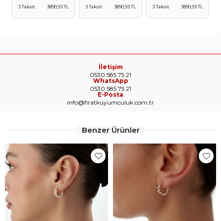
3 Taksit
3890,93 TL
3 Taksit
3890,93 TL
3 Taksit
3890,93 TL
İletişim
0530 585 75 21
WhatsApp
0530 585 75 21
E-Posta
info@firatkuyumculuk.com.tr
Benzer Ürünler