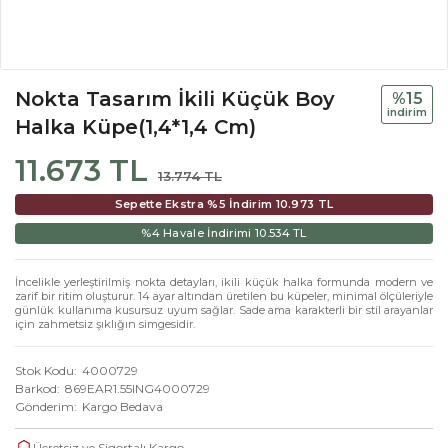
Nokta Tasarım İkili Küçük Boy
%15
i̇ndi̇ri̇m
Halka Küpe(1,4*1,4 Cm)
11.673 TL
13.774 TL
Sepette Ekstra %5 İndirim
10.973 TL
%4 Havale İndirimi
10.534 TL
İncelikle yerleştirilmiş nokta detayları, ikili küçük halka formunda modern ve
zarif bir ritim oluşturur. 14 ayar altından üretilen bu küpeler, minimal ölçüleriyle
günlük kullanıma kusursuz uyum sağlar. Sade ama karakterli bir stil arayanlar
için zahmetsiz şıklığın simgesidir.
Stok Kodu
4000729
Barkod
869EAR1.55ING4000729
Gönderim
Kargo Bedava
Ücretsiz ve Sigortalı Kargo