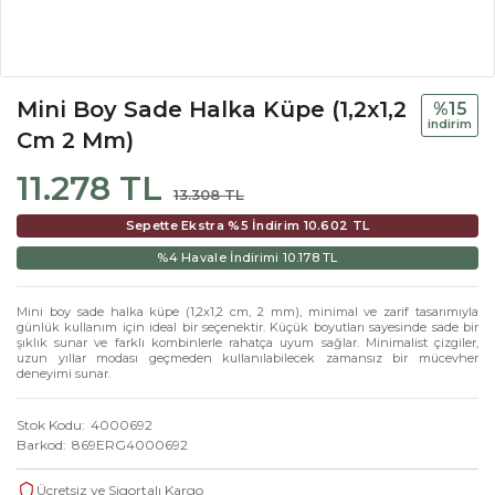
Mini Boy Sade Halka Küpe (1,2x1,2
%15
i̇ndi̇ri̇m
Cm 2 Mm)
11.278 TL
13.308 TL
Sepette Ekstra %5 İndirim
10.602 TL
%4 Havale İndirimi
10.178 TL
Mini boy sade halka küpe (1,2x1,2 cm, 2 mm), minimal ve zarif tasarımıyla
günlük kullanım için ideal bir seçenektir. Küçük boyutları sayesinde sade bir
şıklık sunar ve farklı kombinlerle rahatça uyum sağlar. Minimalist çizgiler,
uzun yıllar modası geçmeden kullanılabilecek zamansız bir mücevher
deneyimi sunar.
Stok Kodu
4000692
Barkod
869ERG4000692
Ücretsiz ve Sigortalı Kargo