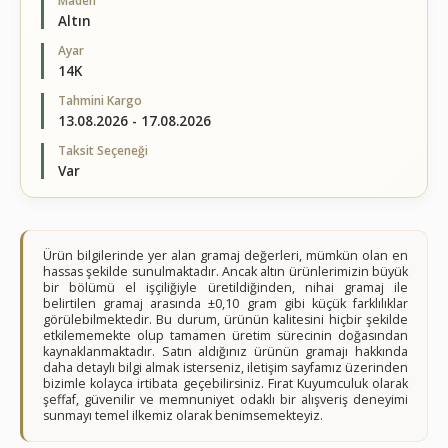
Maden
Altın
Ayar
14K
Tahmini Kargo
13.08.2026 - 17.08.2026
Taksit Seçeneği
Var
Ürün bilgilerinde yer alan gramaj değerleri, mümkün olan en
hassas şekilde sunulmaktadır. Ancak altın ürünlerimizin büyük
bir bölümü el işçiliğiyle üretildiğinden, nihai gramaj ile
belirtilen gramaj arasında ±0,10 gram gibi küçük farklılıklar
görülebilmektedir. Bu durum, ürünün kalitesini hiçbir şekilde
etkilememekte olup tamamen üretim sürecinin doğasından
kaynaklanmaktadır. Satın aldığınız ürünün gramajı hakkında
daha detaylı bilgi almak isterseniz, iletişim sayfamız üzerinden
bizimle kolayca irtibata geçebilirsiniz. Fırat Kuyumculuk olarak
şeffaf, güvenilir ve memnuniyet odaklı bir alışveriş deneyimi
sunmayı temel ilkemiz olarak benimsemekteyiz.