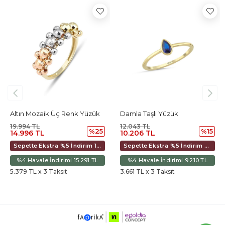
Altın Mozaik Üç Renk Yüzük
Damla Taşlı Yüzük
19.994 TL
12.043 TL
%25
%15
14.996 TL
10.206 TL
Sepette Ekstra %5 İndirim 15.928 TL
Sepette Ekstra %5 İndirim 9.594 TL
%4 Havale İndirimi 15.291 TL
%4 Havale İndirimi 9.210 TL
5.379 TL x 3 Taksit
3.661 TL x 3 Taksit