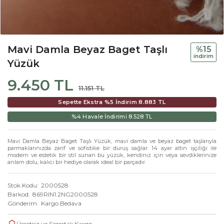
Mavi Damla Beyaz Baget Taşlı
%15
i̇ndi̇ri̇m
Yüzük
9.450 TL
11.151 TL
Sepette Ekstra %5 İndirim
8.883 TL
%4 Havale İndirimi
8.528 TL
Mavi Damla Beyaz Baget Taşlı Yüzük, mavi damla ve beyaz baget taşlarıyla
parmaklarınızda zarif ve sofistike bir duruş sağlar. 14 ayar altın işçiliği ile
modern ve estetik bir stil sunan bu yüzük, kendiniz için veya sevdiklerinize
anlam dolu, kalıcı bir hediye olarak ideal bir parçadır.
Stok Kodu
2000528
Barkod
869RIN1.2NG2000528
Gönderim
Kargo Bedava
Ücretsiz ve Sigortalı Kargo