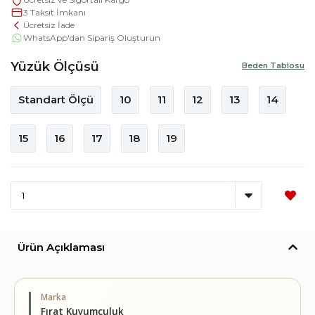
3 Taksit İmkanı
Ücretsiz İade
WhatsApp'dan Sipariş Oluşturun
Yüzük Ölçüsü
Beden Tablosu
Standart Ölçü
10
11
12
13
14
15
16
17
18
19
Ürün Açıklaması
Marka
Fırat Kuyumculuk