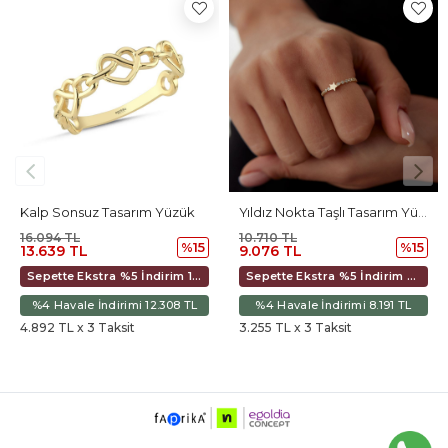
 Sonsuz Tasarım Yüzük
Yıldız Nokta Taşlı Tasarım Yüzük
94 TL
10.710 TL
56.72
%15
%15
639 TL
9.076 TL
42.5
Sepette Ekstra %5 İndirim 12.821 TL
Sepette Ekstra %5 İndirim 8.532 TL
 Havale İndirimi 12.308 TL
%4 Havale İndirimi 8.191 TL
%4 H
2 TL x 3 Taksit
3.255 TL x 3 Taksit
15.260