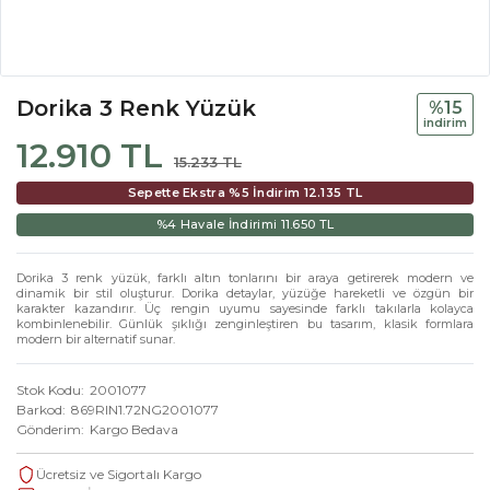
Dorika 3 Renk Yüzük
%15
i̇ndi̇ri̇m
12.910 TL
15.233 TL
Sepette Ekstra %5 İndirim
12.135 TL
%4 Havale İndirimi
11.650 TL
Dorika 3 renk yüzük, farklı altın tonlarını bir araya getirerek modern ve
dinamik bir stil oluşturur. Dorika detaylar, yüzüğe hareketli ve özgün bir
karakter kazandırır. Üç rengin uyumu sayesinde farklı takılarla kolayca
kombinlenebilir. Günlük şıklığı zenginleştiren bu tasarım, klasik formlara
modern bir alternatif sunar.
Stok Kodu
2001077
Barkod
869RIN1.72NG2001077
Gönderim
Kargo Bedava
Ücretsiz ve Sigortalı Kargo