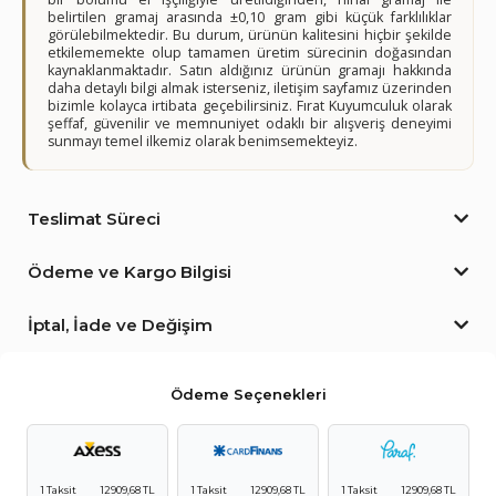
belirtilen gramaj arasında ±0,10 gram gibi küçük farklılıklar
görülebilmektedir. Bu durum, ürünün kalitesini hiçbir şekilde
etkilememekte olup tamamen üretim sürecinin doğasından
kaynaklanmaktadır. Satın aldığınız ürünün gramajı hakkında
daha detaylı bilgi almak isterseniz, iletişim sayfamız üzerinden
bizimle kolayca irtibata geçebilirsiniz. Fırat Kuyumculuk olarak
şeffaf, güvenilir ve memnuniyet odaklı bir alışveriş deneyimi
sunmayı temel ilkemiz olarak benimsemekteyiz.
Teslimat Süreci
Ödeme ve Kargo Bilgisi
İptal, İade ve Değişim
Ödeme Seçenekleri
1 Taksit
12909,68 TL
1 Taksit
12909,68 TL
1 Taksit
12909,68 TL