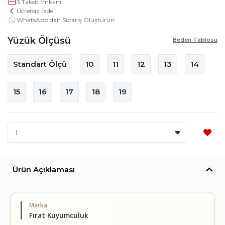
3 Taksit İmkanı
Ücretsiz İade
WhatsApp'dan Sipariş Oluşturun
Yüzük Ölçüsü
Beden Tablosu
Standart Ölçü
10
11
12
13
14
15
16
17
18
19
Ürün Açıklaması
Marka
Fırat Kuyumculuk