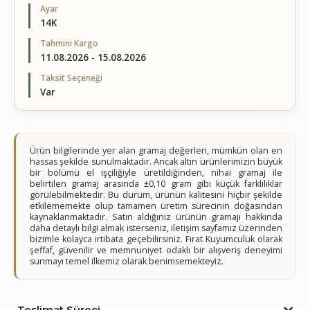
Ayar
14K
Tahmini Kargo
11.08.2026 - 15.08.2026
Taksit Seçeneği
Var
Ürün bilgilerinde yer alan gramaj değerleri, mümkün olan en
hassas şekilde sunulmaktadır. Ancak altın ürünlerimizin büyük
bir bölümü el işçiliğiyle üretildiğinden, nihai gramaj ile
belirtilen gramaj arasında ±0,10 gram gibi küçük farklılıklar
görülebilmektedir. Bu durum, ürünün kalitesini hiçbir şekilde
etkilememekte olup tamamen üretim sürecinin doğasından
kaynaklanmaktadır. Satın aldığınız ürünün gramajı hakkında
daha detaylı bilgi almak isterseniz, iletişim sayfamız üzerinden
bizimle kolayca irtibata geçebilirsiniz. Fırat Kuyumculuk olarak
şeffaf, güvenilir ve memnuniyet odaklı bir alışveriş deneyimi
sunmayı temel ilkemiz olarak benimsemekteyiz.
Teslimat Süreci