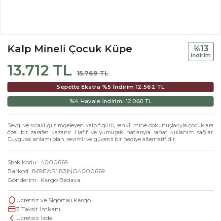
Kalp Mineli Çocuk Küpe
%13
i̇ndi̇ri̇m
13.712 TL
15.769 TL
Sepette Ekstra %5 İndirim
12.562 TL
%4 Havale İndirimi
12.060 TL
Sevgi ve sıcaklığı simgeleyen kalp figürü, renkli mine dokunuşlarıyla çocuklara
özel bir zarafet kazanır. Hafif ve yumuşak hatlarıyla rahat kullanım sağlar.
Duygusal anlamı olan, sevimli ve güvenli bir hediye alternatifidir.
Stok Kodu
4000669
Barkod
869EAR1.83ING4000669
Gönderim
Kargo Bedava
Ücretsiz ve Sigortalı Kargo
3 Taksit İmkanı
Ücretsiz İade