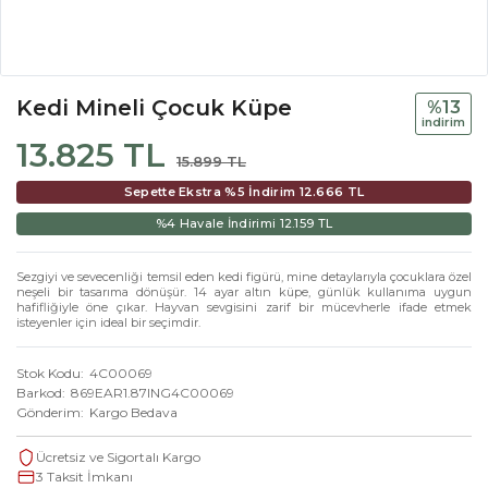
Kedi Mineli Çocuk Küpe
%13
i̇ndi̇ri̇m
13.825 TL
15.899 TL
Sepette Ekstra %5 İndirim
12.666 TL
%4 Havale İndirimi
12.159 TL
Sezgiyi ve sevecenliği temsil eden kedi figürü, mine detaylarıyla çocuklara özel
neşeli bir tasarıma dönüşür. 14 ayar altın küpe, günlük kullanıma uygun
hafifliğiyle öne çıkar. Hayvan sevgisini zarif bir mücevherle ifade etmek
isteyenler için ideal bir seçimdir.
Stok Kodu
4C00069
Barkod
869EAR1.87ING4C00069
Gönderim
Kargo Bedava
Ücretsiz ve Sigortalı Kargo
3 Taksit İmkanı