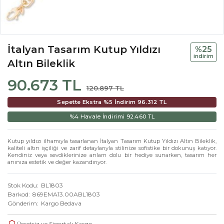
İtalyan Tasarım Kutup Yıldızı
%25
i̇ndi̇ri̇m
Altın Bileklik
90.673 TL
120.897 TL
Sepette Ekstra %5 İndirim
96.312 TL
%4 Havale İndirimi
92.460 TL
Kutup yıldızı ilhamıyla tasarlanan İtalyan Tasarım Kutup Yıldızı Altın Bileklik,
kaliteli altın işçiliği ve zarif detaylarıyla stilinize sofistike bir dokunuş katıyor.
Kendiniz veya sevdiklerinize anlam dolu bir hediye sunarken, tasarım her
anınıza estetik ve değer kazandırıyor.
Stok Kodu
BL1803
Barkod
869EMA13.00ABL1803
Gönderim
Kargo Bedava
Ücretsiz ve Sigortalı Kargo