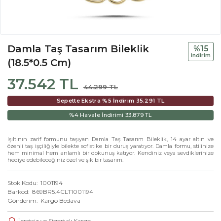
Damla Taş Tasarım Bileklik
%15
i̇ndi̇ri̇m
(18.5*0.5 Cm)
37.542 TL
44.299 TL
Sepette Ekstra %5 İndirim
35.291 TL
%4 Havale İndirimi
33.879 TL
Işıltının zarif formunu taşıyan Damla Taş Tasarım Bileklik, 14 ayar altın ve
özenli taş işçiliğiyle bilekte sofistike bir duruş yaratıyor. Damla formu, stilinize
hem minimal hem anlamlı bir dokunuş katıyor. Kendiniz veya sevdiklerinize
hediye edebileceğiniz özel ve şık bir tasarım.
Stok Kodu
1001194
Barkod
869BR5.4CLT1001194
Gönderim
Kargo Bedava
Ücretsiz ve Sigortalı Kargo