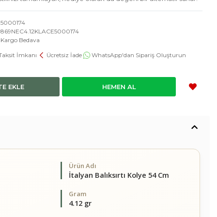
5000174
869NEC4.12KLACE5000174
Kargo Bedava
Taksit İmkanı
Ücretsiz İade
WhatsApp'dan Sipariş Oluşturun
TE EKLE
HEMEN AL
Ürün Adı
İtalyan Balıksırtı Kolye 54 Cm
Gram
4.12 gr