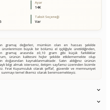
Ayar
14K
Taksit Seçeneği
6
Var
alan gramaj değerleri, mümkün olan en hassas şekilde
 ürünlerimizin büyük bir bölümü el işçiliğiyle üretildiğinden,
ilen gramaj arasında ±0,10 gram gibi küçük farklılıklar
rum, ürünün kalitesini hiçbir şekilde etkilememekte olup
n doğasından kaynaklanmaktadır. Satın aldığınız ürünün
lı bilgi almak isterseniz, iletişim sayfamız üzerinden bizimle
siniz. Fırat Kuyumculuk olarak şeffaf, güvenilir ve memnuniyet
imi sunmayı temel ilkemiz olarak benimsemekteyiz.