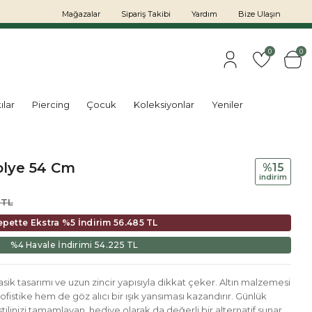
Mağazalar
Sipariş Takibi
Yardım
Bize Ulaşın
0
0
ılar
Piercing
Çocuk
Koleksiyonlar
Yeniler
Kolye 54 Cm
%15
i̇ndi̇ri̇m
 TL
epette Ekstra %5 İndirim
56.485 TL
%4 Havale İndirimi
54.225 TL
lasik tasarımı ve uzun zincir yapısıyla dikkat çeker. Altın malzemesi
sofistike hem de göz alıcı bir ışık yansıması kazandırır. Günlük
linizi tamamlayan, hediye olarak da değerli bir alternatif sunar.