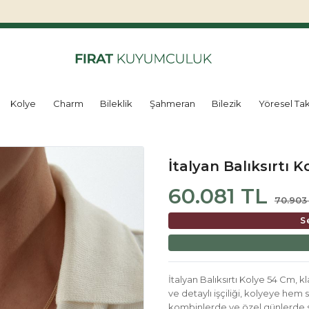
Kolye
Charm
Bileklik
Şahmeran
Bilezik
Yöresel Tak
İtalyan Balıksırtı 
60.081 TL
70.903
S
İtalyan Balıksırtı Kolye 54 Cm, k
ve detaylı işçiliği, kolyeye hem 
kombinlerde ve özel günlerde sti