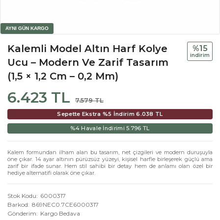
Kalemli Model Altın Harf Kolye
%15
i̇ndi̇ri̇m
Ucu – Modern Ve Zarif Tasarım
(1,5 × 1,2 Cm – 0,2 Mm)
6.423 TL
7.579 TL
Sepette Ekstra %5 İndirim
6.038 TL
%4 Havale İndirimi
5.796 TL
Kalem formundan ilham alan bu tasarım, net çizgileri ve modern duruşuyla
öne çıkar. 14 ayar altının pürüzsüz yüzeyi, kişisel harfle birleşerek güçlü ama
zarif bir ifade sunar. Hem stil sahibi bir detay hem de anlamı olan özel bir
hediye alternatifi olarak öne çıkar.
Stok Kodu
6000317
Barkod
869NEC0.7CE6000317
Gönderim
Kargo Bedava