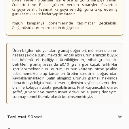
sonra verilen siparişler ise ertesi iş günü kargoya verilir.
Cumartesi ve Pazar günleri verilen siparişler, Pazartesi
kargoya verilir. Teslimat, kargoya verildiği günü takip eden iş
günü saat 23:00’e kadar yapılmaktadır.
Yoğun kampanya dönemlerinde teslimatlar gecikebilir.
Olağanüstü durumlarda tarih değişebilir.
Ürün bilgilerinde yer alan gramaj değerleri, mümkün olan en
hassas şekilde sunulmaktadır. Ancak altın ürünlerimizin büyük
bir bölümü el işçiliğiyle üretildiğinden, nihai gramaj ile
belirtilen gramaj arasında ±0,10 gram gibi küçük farklılıklar
görülebilmektedir. Bu durum, ürünün kalitesini hiçbir şekilde
etkilememekte olup tamamen üretim sürecinin doğasından
kaynaklanmaktadır. Satın aldığınız ürünün gramajı hakkında
daha detaylı bilgi almak isterseniz, iletişim sayfamız üzerinden
bizimle kolayca irtibata geçebilirsiniz. Fırat Kuyumculuk olarak
şeffaf, güvenilir ve memnuniyet odaklı bir alışveriş deneyimi
sunmayı temel ilkemiz olarak benimsemekteyiz.
Teslimat Süreci