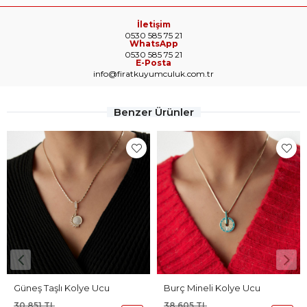
İletişim
0530 585 75 21
WhatsApp
0530 585 75 21
E-Posta
info@firatkuyumculuk.com.tr
Benzer Ürünler
ye Ucu
Burç Mineli Kolye Ucu
38.605 TL
13.516 TL