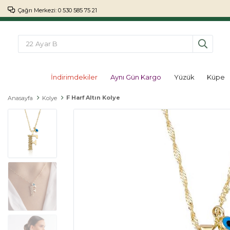
Çağrı Merkezi: 0 530 585 75 21
İndirimdekiler
Aynı Gün Kargo
Yüzük
Küpe
F Harf Altın Kolye
Anasayfa
Kolye