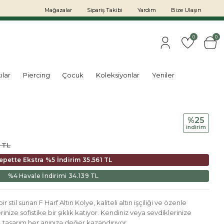
Mağazalar
Sipariş Takibi
Yardım
Bize Ulaşın
0
0
ılar
Piercing
Çocuk
Koleksiyonlar
Yeniler
%25
i̇ndi̇ri̇m
 TL
epette Ekstra %5 İndirim
35.561 TL
%4 Havale İndirimi
34.139 TL
bir stil sunan F Harf Altın Kolye, kaliteli altın işçiliği ve özenle
inize sofistike bir şıklık katıyor. Kendiniz veya sevdiklerinize
 tasarım her anınıza değer kazandırıyor.