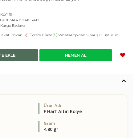
KLY419
869EMA4.80AKLY419
Kargo Bedava
Taksit İmkanı
Ücretsiz İade
WhatsApp'dan Sipariş Oluşturun
TE EKLE
HEMEN AL
Ürün Adı
F Harf Altın Kolye
Gram
4.80 gr