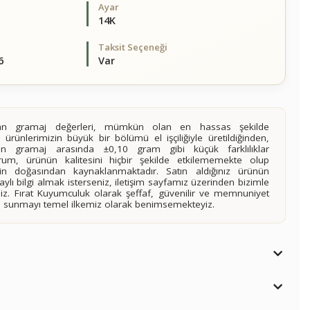
Ayar
14K
Taksit Seçeneği
6
Var
alan gramaj değerleri, mümkün olan en hassas şekilde
 ürünlerimizin büyük bir bölümü el işçiliğiyle üretildiğinden,
ilen gramaj arasında ±0,10 gram gibi küçük farklılıklar
rum, ürünün kalitesini hiçbir şekilde etkilememekte olup
n doğasından kaynaklanmaktadır. Satın aldığınız ürünün
lı bilgi almak isterseniz, iletişim sayfamız üzerinden bizimle
siniz. Fırat Kuyumculuk olarak şeffaf, güvenilir ve memnuniyet
imi sunmayı temel ilkemiz olarak benimsemekteyiz.