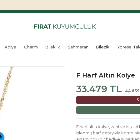
Kolye
Charm
Bileklik
Şahmeran
Bilezik
Yöresel Tak
F Harf Altın Kolye
33.479 TL
44.639
S
F harf altın kolye, zarif ve kişisel 
işlenmiş harf detayıyla kombinler
anlam dolu bir hediye sunarken,