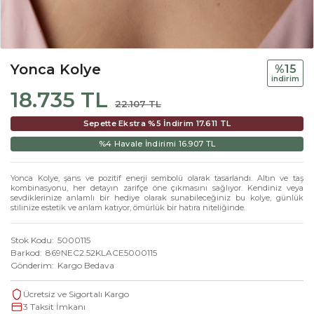
Yonca Kolye
%15
i̇ndi̇ri̇m
18.735 TL
22.107 TL
Sepette Ekstra %5 İndirim
17.611 TL
%4 Havale İndirimi
16.907 TL
Yonca Kolye, şans ve pozitif enerji sembolü olarak tasarlandı. Altın ve taş
kombinasyonu, her detayın zarifçe öne çıkmasını sağlıyor. Kendiniz veya
sevdiklerinize anlamlı bir hediye olarak sunabileceğiniz bu kolye, günlük
stilinize estetik ve anlam katıyor, ömürlük bir hatıra niteliğinde.
Stok Kodu
5000115
Barkod
869NEC2.52KLACE5000115
Gönderim
Kargo Bedava
Ücretsiz ve Sigortalı Kargo
3 Taksit İmkanı