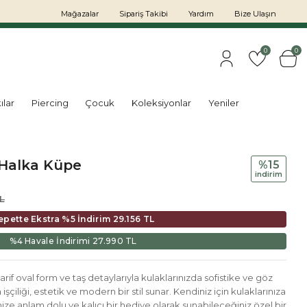
Mağazalar
Sipariş Takibi
Yardım
Bize Ulaşın
0
0
ılar
Piercing
Çocuk
Koleksiyonlar
Yeniler
 Halka Küpe
%15
i̇ndi̇ri̇m
L
epette Ekstra %5 İndirim
29.156 TL
%4 Havale İndirimi
27.990 TL
rif oval form ve taş detaylarıyla kulaklarınızda sofistike ve göz
ın işçiliği, estetik ve modern bir stil sunar. Kendiniz için kulaklarınıza
nize anlam dolu ve kalıcı bir hediye olarak sunabileceğiniz özel bir