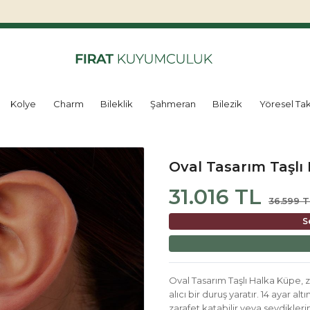
Kolye
Charm
Bileklik
Şahmeran
Bilezik
Yöresel Tak
Oval Tasarım Taşlı
31.016 TL
36.599 T
S
Oval Tasarım Taşlı Halka Küpe, za
alıcı bir duruş yaratır. 14 ayar alt
zarafet katabilir veya sevdikleri