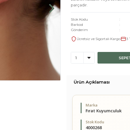
parçadır.
Stok Kodu
Barkod
Gönderim
Ücretsiz ve Sigortalı Kargo
3 
SEPE
Ürün Açıklaması
Marka
Fırat Kuyumculuk
Stok Kodu
4000268