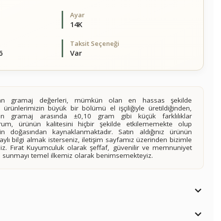
Ayar
14K
Taksit Seçeneği
6
Var
alan gramaj değerleri, mümkün olan en hassas şekilde
 ürünlerimizin büyük bir bölümü el işçiliğiyle üretildiğinden,
ilen gramaj arasında ±0,10 gram gibi küçük farklılıklar
rum, ürünün kalitesini hiçbir şekilde etkilememekte olup
n doğasından kaynaklanmaktadır. Satın aldığınız ürünün
lı bilgi almak isterseniz, iletişim sayfamız üzerinden bizimle
siniz. Fırat Kuyumculuk olarak şeffaf, güvenilir ve memnuniyet
imi sunmayı temel ilkemiz olarak benimsemekteyiz.