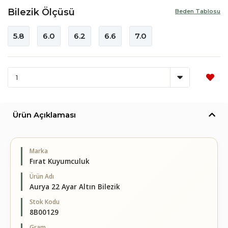
Bilezik Ölçüsü
Beden Tablosu
5.8
6.0
6.2
6.6
7.0
Ürün Açıklaması
Marka
Fırat Kuyumculuk
Ürün Adı
Aurya 22 Ayar Altın Bilezik
Stok Kodu
8B00129
Gram