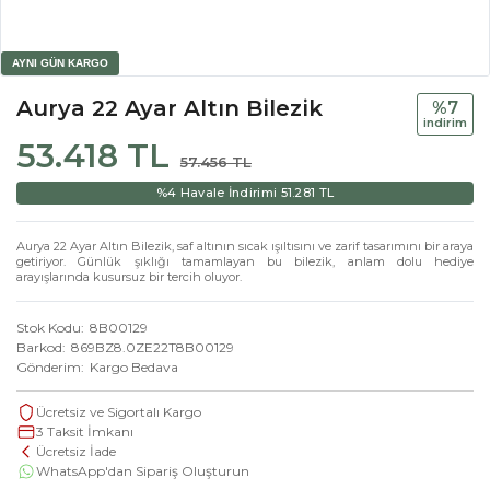
Aurya 22 Ayar Altın Bilezik
%7
i̇ndi̇ri̇m
53.418 TL
57.456 TL
%4 Havale İndirimi
51.281 TL
Aurya 22 Ayar Altın Bilezik, saf altının sıcak ışıltısını ve zarif tasarımını bir araya
getiriyor. Günlük şıklığı tamamlayan bu bilezik, anlam dolu hediye
arayışlarında kusursuz bir tercih oluyor.
Stok Kodu
8B00129
Barkod
869BZ8.0ZE22T8B00129
Gönderim
Kargo Bedava
Ücretsiz ve Sigortalı Kargo
3 Taksit İmkanı
Ücretsiz İade
WhatsApp'dan Sipariş Oluşturun