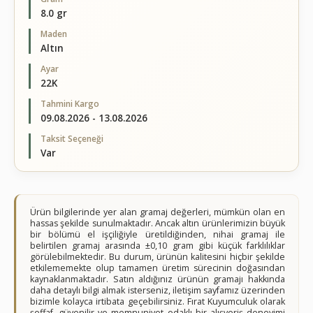
8.0 gr
Maden
Altın
Ayar
22K
Tahmini Kargo
09.08.2026 - 13.08.2026
Taksit Seçeneği
Var
Ürün bilgilerinde yer alan gramaj değerleri, mümkün olan en
hassas şekilde sunulmaktadır. Ancak altın ürünlerimizin büyük
bir bölümü el işçiliğiyle üretildiğinden, nihai gramaj ile
belirtilen gramaj arasında ±0,10 gram gibi küçük farklılıklar
görülebilmektedir. Bu durum, ürünün kalitesini hiçbir şekilde
etkilememekte olup tamamen üretim sürecinin doğasından
kaynaklanmaktadır. Satın aldığınız ürünün gramajı hakkında
daha detaylı bilgi almak isterseniz, iletişim sayfamız üzerinden
bizimle kolayca irtibata geçebilirsiniz. Fırat Kuyumculuk olarak
şeffaf, güvenilir ve memnuniyet odaklı bir alışveriş deneyimi