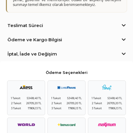
sunmayı temel ilkemiz olarak benimsemekteyiz.
Teslimat Süreci
Ödeme ve Kargo Bilgisi
İptal, İade ve Değişim
Ödeme Seçenekleri
1 Taksit
53418,40 TL
1 Taksit
53418,40 TL
1 Taksit
53418,40 TL
2 Taksit
26709,20 TL
2 Taksit
26709,20 TL
2 Taksit
26709,20 TL
3 Taksit
17806,13 TL
3 Taksit
17806,13 TL
3 Taksit
17806,13 TL