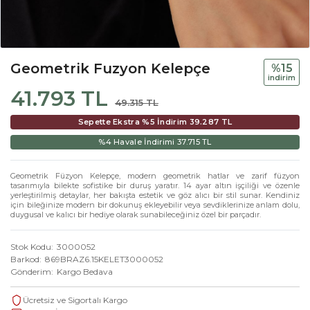
Geometrik Fuzyon Kelepçe
%15
i̇ndi̇ri̇m
41.793 TL
49.315 TL
Sepette Ekstra %5 İndirim
39.287 TL
%4 Havale İndirimi
37.715 TL
Geometrik Füzyon Kelepçe, modern geometrik hatlar ve zarif füzyon
tasarımıyla bilekte sofistike bir duruş yaratır. 14 ayar altın işçiliği ve özenle
yerleştirilmiş detaylar, her bakışta estetik ve göz alıcı bir stil sunar. Kendiniz
için bileğinize modern bir dokunuş ekleyebilir veya sevdiklerinize anlam dolu,
duygusal ve kalıcı bir hediye olarak sunabileceğiniz özel bir parçadır.
Stok Kodu
3000052
Barkod
869BRAZ6.15KELET3000052
Gönderim
Kargo Bedava
Ücretsiz ve Sigortalı Kargo