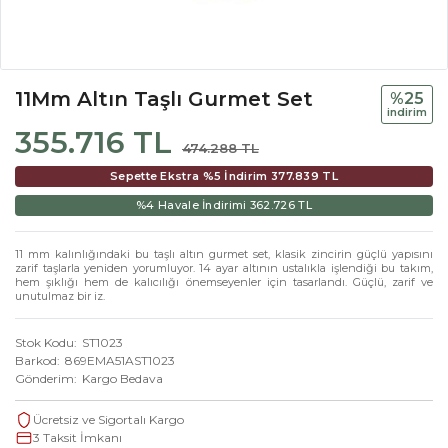
11Mm Altın Taşlı Gurmet Set
%25
i̇ndi̇ri̇m
355.716 TL
474.288 TL
Sepette Ekstra %5 İndirim
377.839 TL
%4 Havale İndirimi
362.726 TL
11 mm kalınlığındaki bu taşlı altın gurmet set, klasik zincirin güçlü yapısını
zarif taşlarla yeniden yorumluyor. 14 ayar altının ustalıkla işlendiği bu takım,
hem şıklığı hem de kalıcılığı önemseyenler için tasarlandı. Güçlü, zarif ve
unutulmaz bir iz.
Stok Kodu
ST1023
Barkod
869EMA51AST1023
Gönderim
Kargo Bedava
Ücretsiz ve Sigortalı Kargo
3 Taksit İmkanı