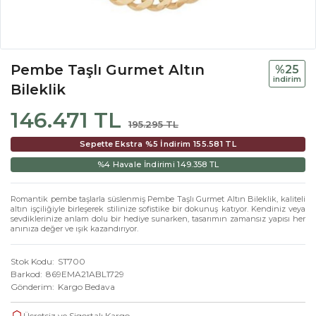
Pembe Taşlı Gurmet Altın
%25
i̇ndi̇ri̇m
Bileklik
146.471 TL
195.295 TL
Sepette Ekstra %5 İndirim
155.581 TL
%4 Havale İndirimi
149.358 TL
Romantik pembe taşlarla süslenmiş Pembe Taşlı Gurmet Altın Bileklik, kaliteli
altın işçiliğiyle birleşerek stilinize sofistike bir dokunuş katıyor. Kendiniz veya
sevdiklerinize anlam dolu bir hediye sunarken, tasarımın zamansız yapısı her
anınıza değer ve ışık kazandırıyor.
Stok Kodu
ST700
Barkod
869EMA21ABL1729
Gönderim
Kargo Bedava
Ücretsiz ve Sigortalı Kargo