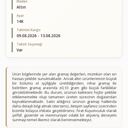
Maden
Altın
Ayar
14K
Tahmini Kargo
09.08.2026 - 13.08.2026
Taksit Seçeneği
Var
Ürün bilgilerinde yer alan gramaj değerleri, mümkün olan en
hassas şekilde sunulmaktadır. Ancak altın ürünlerimizin büyük
bir bölümü el işçiliğiyle üretildiğinden, nihai gramaj ile
belirtilen gramaj arasında ±0,10 gram gibi küçük farklılıklar
görülebilmektedir. Bu durum, ürünün kalitesini hiçbir şekilde
etkilememekte olup tamamen üretim sürecinin doğasından
kaynaklanmaktadır. Satın aldığınız ürünün gramajı hakkında
daha detaylı bilgi almak isterseniz, iletişim sayfamız üzerinden
bizimle kolayca irtibata geçebilirsiniz. Fırat Kuyumculuk olarak
şeffaf, güvenilir ve memnuniyet odaklı bir alışveriş deneyimi
sunmayı temel ilkemiz olarak benimsemekteyiz.