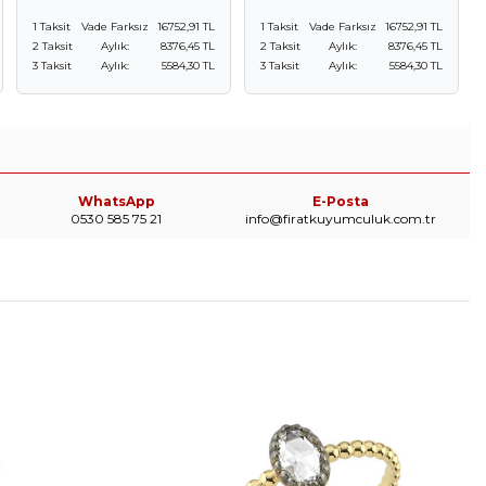
1 Taksit
Vade Farksız
16752,91 TL
1 Taksit
Vade Farksız
16752,91 TL
2 Taksit
Aylık:
8376,45 TL
2 Taksit
Aylık:
8376,45 TL
3 Taksit
Aylık:
5584,30 TL
3 Taksit
Aylık:
5584,30 TL
WhatsApp
E-Posta
0530 585 75 21
info@firatkuyumculuk.com.tr