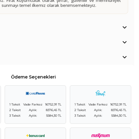
siniz. Fırat Kuyumculuk olarak şeffaf, güvenilir ve memnuniyet
imi sunmayı temel ilkemiz olarak benimsemekteyiz.
Ödeme Seçenekleri
1 Taksit
Vade Farksız
16752,91 TL
1 Taksit
Vade Farksız
16752,91 TL
2 Taksit
Aylık:
8376,45 TL
2 Taksit
Aylık:
8376,45 TL
3 Taksit
Aylık:
5584,30 TL
3 Taksit
Aylık:
5584,30 TL