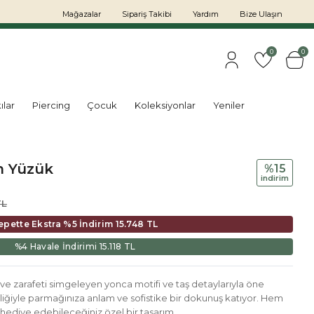
Mağazalar
Sipariş Takibi
Yardım
Bize Ulaşın
0
0
ılar
Piercing
Çocuk
Koleksiyonlar
Yeniler
m Yüzük
%15
i̇ndi̇ri̇m
TL
epette Ekstra %5 İndirim
15.748 TL
%4 Havale İndirimi
15.118 TL
 ve zarafeti simgeleyen yonca motifi ve taş detaylarıyla öne
şçiliğiyle parmağınıza anlam ve sofistike bir dokunuş katıyor. Hem
hediye edebileceğiniz özel bir tasarım.