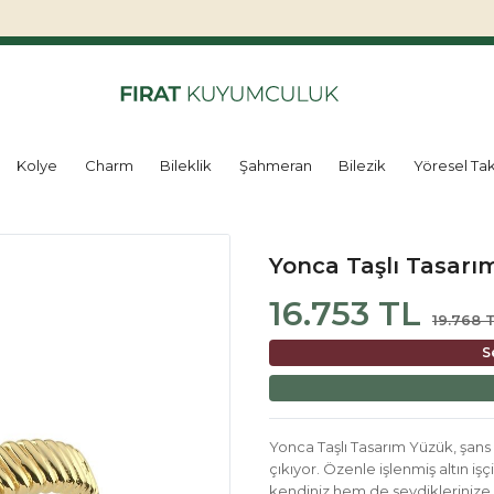
Kolye
Charm
Bileklik
Şahmeran
Bilezik
Yöresel Tak
Yonca Taşlı Tasarı
16.753 TL
19.768 
S
Yonca Taşlı Tasarım Yüzük, şans
çıkıyor. Özenle işlenmiş altın i
kendiniz hem de sevdiklerinize 