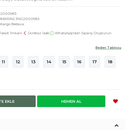
2000983
869RIN2.3NG2000983
Kargo Bedava
Taksit İmkanı
Ücretsiz İade
WhatsApp'dan Sipariş Oluşturun
Beden Tablosu
11
12
13
14
15
16
17
18
TE EKLE
HEMEN AL