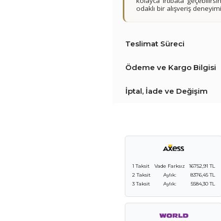
kolayca irtibata geçebilir
odaklı bir alışveriş deney
Teslimat Süreci
Ödeme ve Kargo Bilgisi
İptal, İade ve Değişim
1 Taksit
Vade Farksız
16752,91 TL
2 Taksit
Aylık:
8376,45 TL
3 Taksit
Aylık:
5584,30 TL