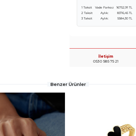
1 Taksit
Vade Farksız
16752,91 TL
2 Taksit
Aylık:
8376,45 TL
3 Taksit
Aylık:
5584,30 TL
İletişim
0530 585 75 21
Benzer Ürünler