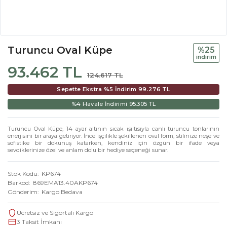
Turuncu Oval Küpe
%25
i̇ndi̇ri̇m
93.462 TL
124.617 TL
Sepette Ekstra %5 İndirim
99.276 TL
%4 Havale İndirimi
95.305 TL
Turuncu Oval Küpe, 14 ayar altının sıcak ışıltısıyla canlı turuncu tonlarının
enerjisini bir araya getiriyor. İnce işçilikle şekillenen oval form, stilinize neşe ve
sofistike bir dokunuş katarken, kendiniz için özgün bir ifade veya
sevdiklerinize özel ve anlam dolu bir hediye seçeneği sunar.
Stok Kodu
KP674
Barkod
869EMA13.40AKP674
Gönderim
Kargo Bedava
Ücretsiz ve Sigortalı Kargo
3 Taksit İmkanı