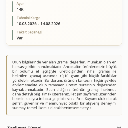
Ayar
14K
Tahmini Kargo
10.08.2026 - 14.08.2026
Taksit Seçeneği
Var
Ürün bilgilerinde yer alan gramaj değerleri, mümkün olan en
hassas şekilde sunulmaktadır. Ancak altın ürünlerimizin büyük
bir bölümü el işçiliğiyle üretildiğinden, nihai gramaj ile
belirtilen gramaj arasında ±0,10 gram gibi küçük farklılıklar
görülebilmektedir. Bu durum, ürünün kalitesini hiçbir şekilde
etkilememekte olup tamamen üretim sürecinin doğasından
kaynaklanmaktadır. Satın aldığınız ürünün gramajı hakkında
daha detaylı bilgi almak isterseniz, iletişim sayfamız üzerinden
bizimle kolayca irtibata geçebilirsiniz. Fırat Kuyumculuk olarak
şeffaf, güvenilir ve memnuniyet odaklı bir alışveriş deneyimi
sunmayı temel ilkemiz olarak benimsemekteyiz.
Teslimat Süreci