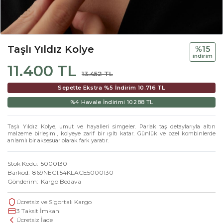
Taşlı Yıldız Kolye
%15
i̇ndi̇ri̇m
11.400 TL
13.452 TL
Sepette Ekstra %5 İndirim
10.716 TL
%4 Havale İndirimi
10.288 TL
Taşlı Yıldız Kolye, umut ve hayalleri simgeler. Parlak taş detaylarıyla altın
malzeme birleşimi, kolyeye zarif bir ışıltı katar. Günlük ve özel kombinlerde
anlamlı bir aksesuar olarak fark yaratır.
Stok Kodu
5000130
Barkod
869NEC1.54KLACE5000130
Gönderim
Kargo Bedava
Ücretsiz ve Sigortalı Kargo
3 Taksit İmkanı
Ücretsiz İade