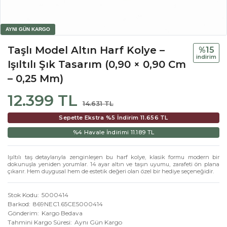
Taşlı Model Altın Harf Kolye –
%15
i̇ndi̇ri̇m
Işıltılı Şık Tasarım (0,90 × 0,90 Cm
– 0,25 Mm)
12.399 TL
14.631 TL
Sepette Ekstra %5 İndirim
11.656 TL
%4 Havale İndirimi
11.189 TL
Işıltılı taş detaylarıyla zenginleşen bu harf kolye, klasik formu modern bir
dokunuşla yeniden yorumlar. 14 ayar altın ve taşın uyumu, zarafeti ön plana
çıkarır. Hem duygusal hem de estetik değeri olan özel bir hediye seçeneğidir.
Stok Kodu
5000414
Barkod
869NEC1.65CE5000414
Gönderim
Kargo Bedava
Tahmini Kargo Süresi
Aynı Gün Kargo