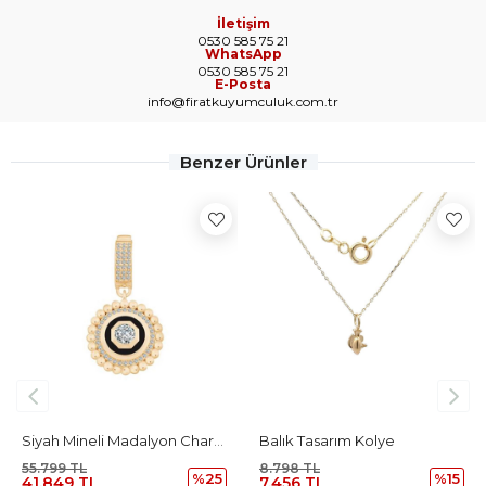
İletişim
0530 585 75 21
WhatsApp
0530 585 75 21
E-Posta
info@firatkuyumculuk.com.tr
Benzer Ürünler
Siyah Mineli Madalyon Charm
Balık Tasarım Kolye
55.799 TL
8.798 TL
%25
%15
41.849 TL
7.456 TL