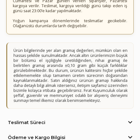
Cumartesi ve Pazar günleri verilen siparişler, Pazartesi
kargoya verilir. Teslimat, kargoya verildiği günü takip eden iş
günü saat 23:00’e kadar yapılmaktadır.
Yoğun kampanya dönemlerinde teslimatlar gecikebilir.
Olağanüstü durumlarda tarih değişebilir.
Ürün bilgilerinde yer alan gramaj değerleri, mümkün olan en
hassas şekilde sunulmaktadır. Ancak altın ürünlerimizin büyük
bir bölümü el işçiliğiyle üretildiğinden, nihai gramaj ile
belirtilen gramaj arasında ±0,10 gram gibi küçük farklılıklar
görülebilmektedir. Bu durum, ürünün kalitesini hiçbir şekilde
etkilememekte olup tamamen üretim sürecinin doğasından
kaynaklanmaktadır. Satın aldığınız ürünün gramajı hakkında
daha detaylı bilgi almak isterseniz, iletişim sayfamız üzerinden
bizimle kolayca irtibata geçebilirsiniz. Fırat Kuyumculuk olarak
şeffaf, güvenilir ve memnuniyet odaklı bir alışveriş deneyimi
sunmayı temel ilkemiz olarak benimsemekteyiz.
Teslimat Süreci
Ödeme ve Kargo Bilgisi