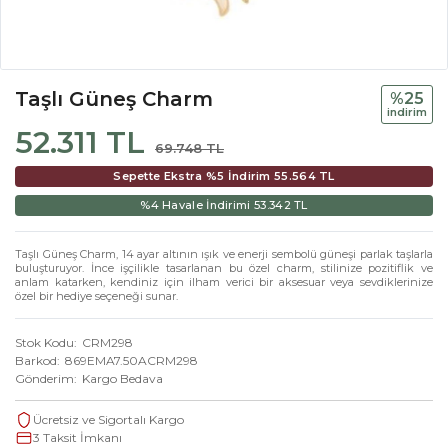
Taşlı Güneş Charm
%25
i̇ndi̇ri̇m
52.311 TL
69.748 TL
Sepette Ekstra %5 İndirim
55.564 TL
%4 Havale İndirimi
53.342 TL
Taşlı Güneş Charm, 14 ayar altının ışık ve enerji sembolü güneşi parlak taşlarla
buluşturuyor. İnce işçilikle tasarlanan bu özel charm, stilinize pozitiflik ve
anlam katarken, kendiniz için ilham verici bir aksesuar veya sevdiklerinize
özel bir hediye seçeneği sunar.
Stok Kodu
CRM298
Barkod
869EMA7.50ACRM298
Gönderim
Kargo Bedava
Ücretsiz ve Sigortalı Kargo
3 Taksit İmkanı