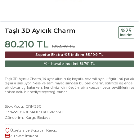
Taşlı 3D Ayıcık Charm
%25
i̇ndi̇ri̇m
80.210 TL
106.947 TL
Sepette Ekstra %5 İndirim
85.199 TL
%4 Havale İndirimi
81.791 TL
Taşlı 3D Ayıcık Charm, 14 ayar altının üç boyutlu sevimli ayıcık figürünü parlak
taşlarla süslüyor. Neşe ve samimiyet simgesi bu özel charm, stilinize eğlenceli
bir dokunuş katarken, kendiniz için özgün bir aksesuar veya sevdiklerinize
anlam dolu bir hediye seçeneği sunar.
Stok Kodu
CRM330
Barkod
869EMA11.50ACRM330
Gönderim
Kargo Bedava
Ücretsiz ve Sigortalı Kargo
3 Taksit İmkanı