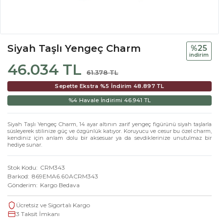
Siyah Taşlı Yengeç Charm
%25
i̇ndi̇ri̇m
46.034 TL
61.378 TL
Sepette Ekstra %5 İndirim
48.897 TL
%4 Havale İndirimi
46.941 TL
Siyah Taşlı Yengeç Charm, 14 ayar altının zarif yengeç figürünü siyah taşlarla
süsleyerek stilinize güç ve özgünlük katıyor. Koruyucu ve cesur bu özel charm,
kendiniz için anlam dolu bir aksesuar ya da sevdiklerinize unutulmaz bir
hediye sunar.
Stok Kodu
CRM343
Barkod
869EMA6.60ACRM343
Gönderim
Kargo Bedava
Ücretsiz ve Sigortalı Kargo
3 Taksit İmkanı