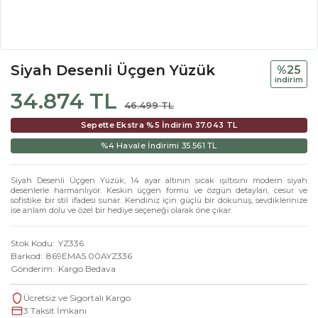
Siyah Desenli Üçgen Yüzük
%25
i̇ndi̇ri̇m
34.874 TL
46.499 TL
Sepette Ekstra %5 İndirim
37.043 TL
%4 Havale İndirimi
35.561 TL
Siyah Desenli Üçgen Yüzük, 14 ayar altının sıcak ışıltısını modern siyah
desenlerle harmanlıyor. Keskin üçgen formu ve özgün detayları, cesur ve
sofistike bir stil ifadesi sunar. Kendiniz için güçlü bir dokunuş, sevdiklerinize
ise anlam dolu ve özel bir hediye seçeneği olarak öne çıkar.
Stok Kodu
YZ336
Barkod
869EMA5.00AYZ336
Gönderim
Kargo Bedava
Ücretsiz ve Sigortalı Kargo
3 Taksit İmkanı