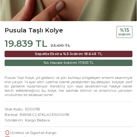
Pusula Taşlı Kolye
%15
i̇ndi̇ri̇m
19.839 TL
23.410 TL
Sepette Ekstra %5 İndirim
18.649 TL
%4 Havale İndirimi
17.903 TL
Pusula Taşlı Kolye, yol gösterici ve yön bulmayı simgeleyen anlamlı tasarımıyla
öne çıkıyor. 14 ayar altın üzerine özenle yerleştirilen taş detayları, kolyeye zarif
bir parlaklık kazandırıyor. Kendiniz için veya sevdiklerinize hediye olarak
tercih edebileceğiniz bu kolye, her adımda stilinizi ve anlamınızı yansıtan
unutulmaz bir aksesuar sunar.
Stok Kodu
5000118
Barkod
869NEC2.67KLACE5000118
Gönderim
Kargo Bedava
Ücretsiz ve Sigortalı Kargo